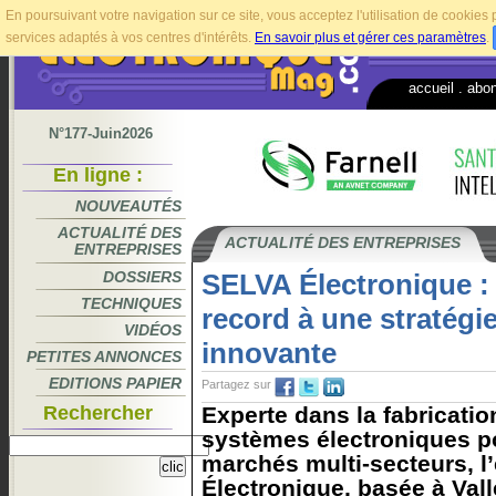
En poursuivant votre navigation sur ce site, vous acceptez l'utilisation de cookie
services adaptés à vos centres d'intérêts.
En savoir plus et gérer ces paramètres
.
accueil
.
abo
N°177-Juin2026
En ligne :
NOUVEAUTÉS
ACTUALITÉ DES
ACTUALITÉ DES ENTREPRISES
ENTREPRISES
DOSSIERS
SELVA Électronique : 
TECHNIQUES
record à une stratégie
VIDÉOS
innovante
PETITES ANNONCES
EDITIONS PAPIER
Partagez sur
Rechercher
Experte dans la fabricatio
systèmes électroniques p
marchés multi-secteurs, l
Électronique, basée à Vall