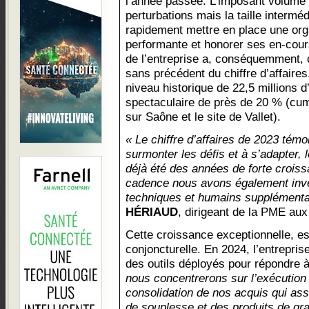
l’année passée. L’imposant volum
perturbations mais la taille intermé
rapidement mettre en place une orga
performante et honorer ses en-cours.
de l’entreprise a, conséquemment, 
sans précédent du chiffre d’affaires.
niveau historique de 22,5 millions 
spectaculaire de près de 20 % (cum
sur Saône et le site de Vallet).
« Le chiffre d’affaires de 2023 tém
surmonter les défis et à s’adapter,
déjà été des années de forte croiss
cadence nous avons également inv
techniques et humains supplémenta
HÉRIAUD
, dirigeant de la PME aux
Cette croissance exceptionnelle, e
conjoncturelle. En 2024, l’entreprise
des outils déployés pour répondre à
nous concentrerons sur l’exécution 
consolidation de nos acquis qui as
de souplesse et des produits de gran