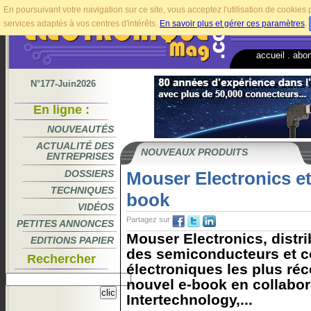
En poursuivant votre navigation sur ce site, vous acceptez l'utilisation de cookie
services adaptés à vos centres d'intérêts.
En savoir plus et gérer ces paramètres
.
accueil
.
abo
N°177-Juin2026
En ligne :
NOUVEAUTÉS
ACTUALITÉ DES
NOUVEAUX PRODUITS
ENTREPRISES
DOSSIERS
Mouser Electronics et
TECHNIQUES
book
VIDÉOS
Partagez sur
PETITES ANNONCES
Mouser Electronics, distr
EDITIONS PAPIER
des semiconducteurs et 
Rechercher
électroniques les plus réc
nouvel e-book en collabor
Intertechnology,...