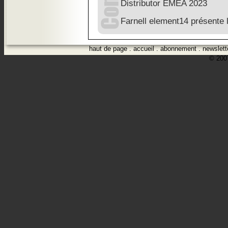
Distributor EMEA 2023
Farnell element14 présente 
haut de page
.
accueil
.
abonnement
.
newslett
© 2007