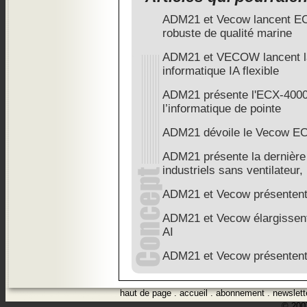
ADM21 et Vecow lancent E
robuste de qualité marine
ADM21 et VECOW lancent la 
informatique IA flexible
ADM21 présente l'ECX-4000
l’informatique de pointe
ADM21 dévoile le Vecow ECX
ADM21 présente la dernière 
industriels sans ventilateur
ADM21 et Vecow présentent
ADM21 et Vecow élargissent
AI
ADM21 et Vecow présentent
haut de page
.
accueil
.
abonnement
.
newslett
© 2007