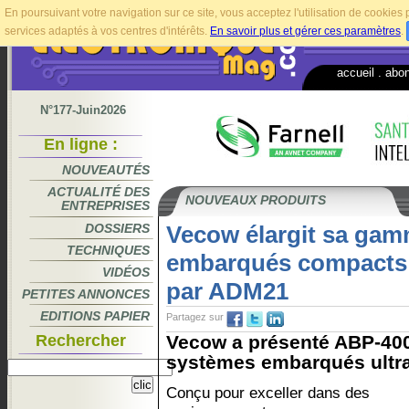
En poursuivant votre navigation sur ce site, vous acceptez l'utilisation de cookie
services adaptés à vos centres d'intérêts.
En savoir plus et gérer ces paramètres
.
accueil
.
abo
N°177-Juin2026
En ligne :
NOUVEAUTÉS
ACTUALITÉ DES
NOUVEAUX PRODUITS
ENTREPRISES
DOSSIERS
Vecow élargit sa ga
TECHNIQUES
embarqués compacts 
VIDÉOS
par ADM21
PETITES ANNONCES
EDITIONS PAPIER
Partagez sur
Rechercher
Vecow a présenté ABP-4000
systèmes embarqués ultra
Conçu pour exceller dans des