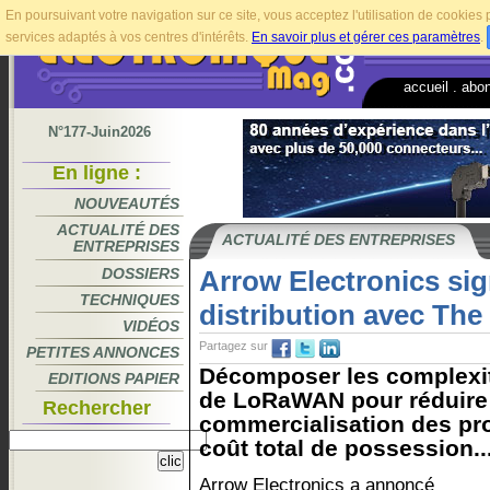
En poursuivant votre navigation sur ce site, vous acceptez l'utilisation de cookie
services adaptés à vos centres d'intérêts.
En savoir plus et gérer ces paramètres
.
accueil
.
abo
N°177-Juin2026
En ligne :
NOUVEAUTÉS
ACTUALITÉ DES
ACTUALITÉ DES ENTREPRISES
ENTREPRISES
DOSSIERS
Arrow Electronics si
TECHNIQUES
distribution avec The
VIDÉOS
Partagez sur
PETITES ANNONCES
Décomposer les complexi
EDITIONS PAPIER
de LoRaWAN pour réduire
Rechercher
commercialisation des proj
coût total de possession..
Arrow Electronics a annoncé