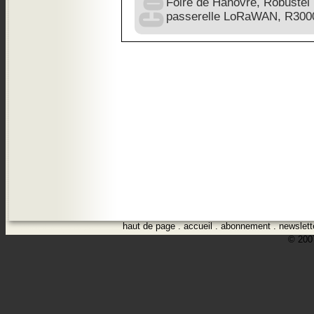
Foire de Hanovre, Robustel 
passerelle LoRaWAN, R300
haut de page
.
accueil
.
abonnement
.
newslett
© 2007