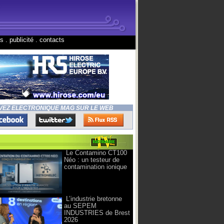
ns
.
publicité
.
contacts
VEZ ELECTRONIQUE MAG SUR LE WEB
Le Contamino CT100
Néo : un testeur de
contamination ionique
L’industrie bretonne
au SEPEM
INDUSTRIES de Brest
2026