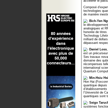
accélérer le passa
Composé d’expert
technologies quan
de manière inest
Bich-Yen Ng
le développement
analogiques et RF
honorée de titres
Technology Lifet
milliard de dollar
dépassant respec
Daniel Loss
est un précurseur
Ses travaux novate
domaine des qubits
récompenses telle
international scie
Quantum Computi
Min-Hsiu Hs
Hon Hai (Foxconn)
quantique depuis 
d’établissements 
l’Université de Ca
quantiques sont t
Seigo Taruc
systèmes fonctio