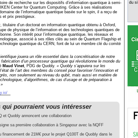
du si
toire de recherche sur les dispositifs d’information quantique à semi-
IKEN Center for Quantum Computing. Grâce à ses réalisations
domaine de l’informatique quantique basée sur le spin, il a reçu de
et prix prestigieux.
r
, titulaire d’un doctorat en information quantique obtenu à Oxford,
groupe de physique de l’information et des technologies quantiques de
sbonne. Son intérêt pour l’informatique quantique, les réseaux et
hnologique, associé à ses rôles clés au sein de Quantum Flagship et
e technologie quantique du CERN, font de lui un membre clé du comité
entifique jouera un rôle essentiel dans la concrétisation de notre
la fabrication d’un processeur quantique qui révolutionne le monde du
ré
Maud Vinet
, PDG de Quobly.
« Quobly s’appuiera sur les
’état de l’art des membres du conseil pour favoriser l’innovation et
grès, non seulement au niveau du qubit, mais aussi en matière de
hnologique, d’algorithmes, de cas d’usage et de préparation à
 »
y.io/
s qui pourraient vous intéresser
et Quobly annoncent une collaboration
signe sa première collaboration à Singapour avec la NQFF
 financement de 21M€ pour le projet Q100T de Quobly dans le