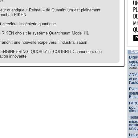
ue
ateur quantique « Reimei » de Quantinuum est pleinement
onnel au RIKEN
 accélère l'ingénierie quantique
tut RIKEN choisit le système Quantinuum Model H1
ranchit une nouvelle étape vers l’industrialisation
ENGINEERING, QUOBLY et COLIBRITD annoncent une
DAN
ation innovante
DigiK
compo
104 f
Actua
ADM2
et un
l’aut
Evan 
solut
Busin
FARO
pour 
dimen
Toshi
micr
dest
uniq
Les 