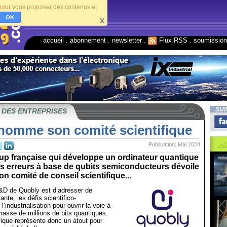
s pour vous proposer des contenus et
OK
X
accueil
.
abonnement
.
newsletter
.
Flux RSS
.
soumissio
SUI
 DES ENTREPRISES
nomme son comité scientifique
Publication: Mai 2024
 up française qui développe un ordinateur quantique
ns erreurs à base de qubits semiconducteurs dévoile
on comité de conseil scientifique...
R&D de Quobly est d’adresser de
nte, les défis scientifico-
l’industrialisation pour ouvrir la voie à
masse de millions de bits quantiques.
fique représente donc un atout pour