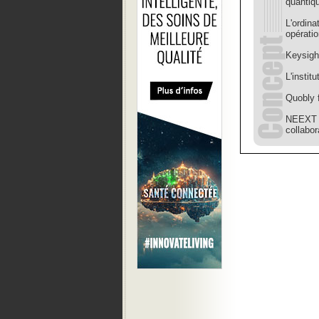
quantiq
L'ordin
opérati
Keysight
L'insti
Quobly f
NEEXT 
collabor