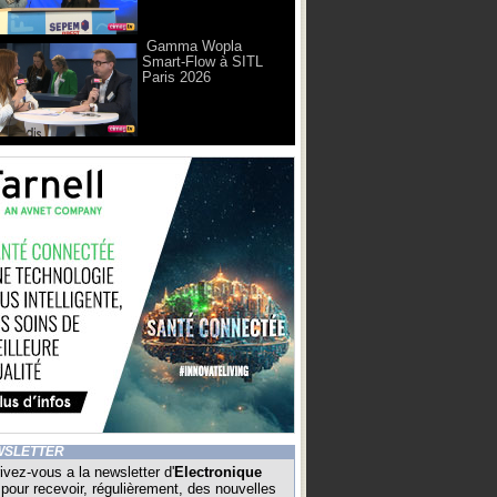
Gamma Wopla
Smart-Flow à SITL
Paris 2026
WSLETTER
ivez-vous a la newsletter d'
Electronique
pour recevoir, régulièrement, des nouvelles