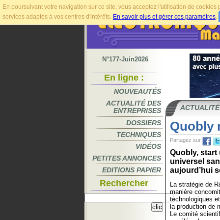
En poursuivant votre navigation sur ce site, vous acceptez l'utilisation de cookie
services adaptés à vos centres d'intérêts.
En savoir plus et gérer ces paramètres
.
N°177-Juin2026
En ligne :
NOUVEAUTÉS
ACTUALITÉ DES
ACTUALITÉ
ENTREPRISES
DOSSIERS
Quobly 
TECHNIQUES
Partagez sur
VIDÉOS
Quobly, start
PETITES ANNONCES
universel sa
EDITIONS PAPIER
aujourd’hui s
Rechercher
La stratégie de 
manière concomita
technologiques et 
la production de 
Le comité scienti