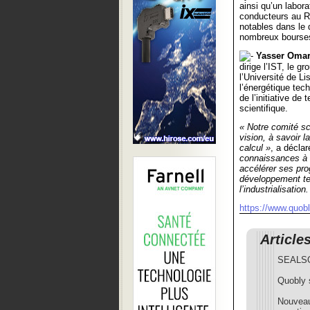
ainsi qu’un labora
conducteurs au R
notables dans le 
nombreux bourses 
Yasser Oma
dirige l’IST, le 
l’Université de Li
l’énergétique tec
de l’initiative d
scientifique.
« Notre comité sci
vision, à savoir 
calcul »
, a décla
connaissances à l
accélérer ses pro
développement tec
l’industrialisation.
https://www.quobl
Article
SEALSQ 
Quobly 
Nouveau