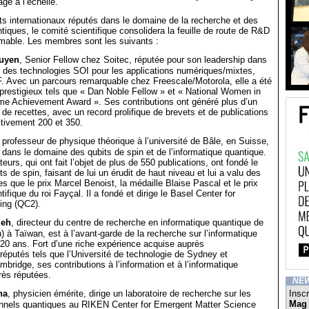
ge à l’échelle.
s internationaux réputés dans le domaine de la recherche et des
tiques, le comité scientifique consolidera la feuille de route de R&D
imable. Les membres sont les suivants :
uyen
, Senior Fellow chez Soitec, réputée pour son leadership dans
 des technologies SOI pour les applications numériques/mixtes,
. Avec un parcours remarquable chez Freescale/Motorola, elle a été
 prestigieux tels que « Dan Noble Fellow » et « National Women in
ime Achievement Award ». Ses contributions ont généré plus d’un
s de recettes, avec un record prolifique de brevets et de publications
tivement 200 et 350.
, professeur de physique théorique à l’université de Bâle, en Suisse,
 dans le domaine des qubits de spin et de l’informatique quantique.
urs, qui ont fait l’objet de plus de 550 publications, ont fondé le
 de spin, faisant de lui un érudit de haut niveau et lui a valu des
s que le prix Marcel Benoist, la médaille Blaise Pascal et le prix
ntifique du roi Fayçal. Il a fondé et dirige le Basel Center for
ng (QC2).
ieh
, directeur du centre de recherche en informatique quantique de
 à Taïwan, est à l’avant-garde de la recherche sur l’informatique
20 ans. Fort d’une riche expérience acquise auprès
réputés tels que l’Université de technologie de Sydney et
mbridge, ses contributions à l’information et à l’informatique
rès réputées.
NE
ha
, physicien émérite, dirige un laboratoire de recherche sur les
Inscr
Mag
nnels quantiques au RIKEN Center for Emergent Matter Science