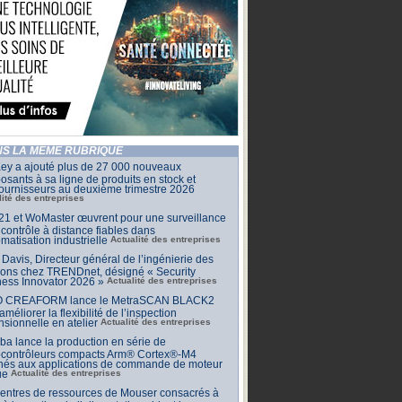
S LA MÊME RUBRIQUE
ey a ajouté plus de 27 000 nouveaux
sants à sa ligne de produits en stock et
ournisseurs au deuxième trimestre 2026
lité des entreprises
1 et WoMaster œuvrent pour une surveillance
 contrôle à distance fiables dans
omatisation industrielle
Actualité des entreprises
Davis, Directeur général de l’ingénierie des
ions chez TRENDnet, désigné « Security
ess Innovator 2026 »
Actualité des entreprises
 CREAFORM lance le MetraSCAN BLACK2
améliorer la flexibilité de l’inspection
sionnelle en atelier
Actualité des entreprises
ba lance la production en série de
ocontrôleurs compacts Arm® Cortex®-M4
inés aux applications de commande de moteur
ue
Actualité des entreprises
centres de ressources de Mouser consacrés à