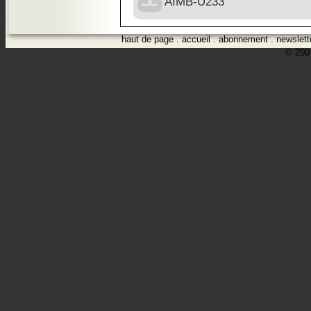
AIMB-U233
haut de page
.
accueil
.
abonnement
.
newslett
© 2007