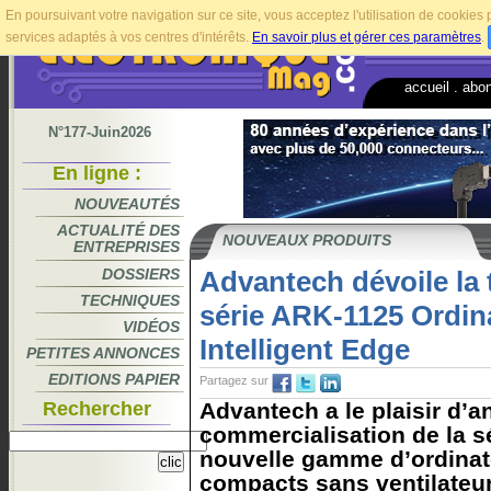
En poursuivant votre navigation sur ce site, vous acceptez l'utilisation de cookie
services adaptés à vos centres d'intérêts.
En savoir plus et gérer ces paramètres
.
accueil
.
abo
N°177-Juin2026
En ligne :
NOUVEAUTÉS
ACTUALITÉ DES
NOUVEAUX PRODUITS
ENTREPRISES
DOSSIERS
Advantech dévoile la 
TECHNIQUES
série ARK-1125 Ordin
VIDÉOS
Intelligent Edge
PETITES ANNONCES
EDITIONS PAPIER
Partagez sur
Rechercher
Advantech a le plaisir d’a
commercialisation de la s
nouvelle gamme d’ordinat
compacts sans ventilateur