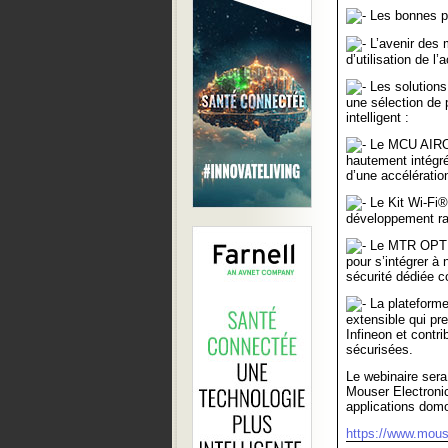
Les bonnes pr
L’avenir des 
d’utilisation de l’
Les solutions 
une sélection de 
intelligent :
Le MCU AIRO
hautement intégr
d’une accélératio
Le Kit Wi-Fi
développement ra
Le MTR OPTIGA
pour s’intégrer 
sécurité dédiée c
La plateform
extensible qui pr
Infineon et contr
sécurisées.
Le webinaire ser
Mouser Electroni
applications domo
https://www.mouse