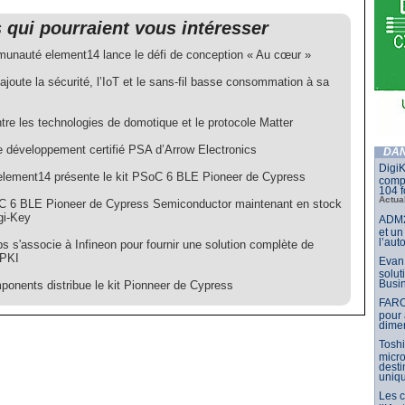
s qui pourraient vous intéresser
unauté element14 lance le défi de conception « Au cœur »
joute la sécurité, l’IoT et le sans-fil basse consommation à sa
tre les technologies de domotique et le protocole Matter
de développement certifié PSA d’Arrow Electronics
DAN
DigiK
 element14 présente le kit PSoC 6 BLE Pioneer de Cypress
compo
104 f
Actua
C 6 BLE Pioneer de Cypress Semiconductor maintenant en stock
gi-Key
ADM2
et un
l’aut
s s'associe à Infineon pour fournir une solution complète de
 PKI
Evan 
solut
Busin
onents distribue le kit Pionneer de Cypress
FARO
pour 
dimen
Toshi
micr
dest
uniq
Les 