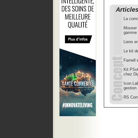
Article
La comm
Mouser a
gamme
Liens en
Le kit 
Farnell
Kit PSo
chez Di
Icon Lab
gestion
RS Comp