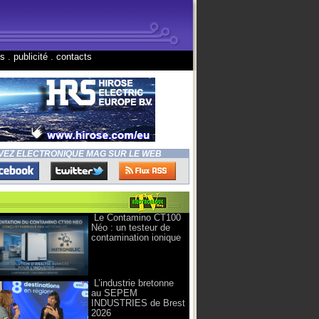
ns
.
publicité
.
contacts
VEZ ELECTRONIQUE MAG SUR LE WEB
Le Contamino CT100
Néo : un testeur de
contamination ionique
L’industrie bretonne
au SEPEM
INDUSTRIES de Brest
2026