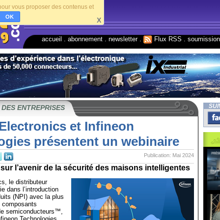
s pour vous proposer des contenus et
OK
X
accueil
.
abonnement
.
newsletter
.
Flux RSS
.
soumissio
SUI
 DES ENTREPRISES
lectronics et Infineon
ogies présentent un webinaire
Publication: Mai 2024
sur l’avenir de la sécurité des maisons intelligentes
, le distributeur
rie dans l’introduction
its (NPI) avec la plus
de composants
 de semiconducteurs™,
nfineon Technologies