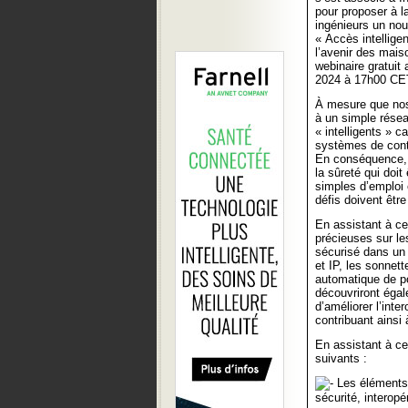
pour proposer à 
ingénieurs un nou
« Accès intelligen
l’avenir des mais
webinaire gratuit a
2024 à 17h00 CE
À mesure que nos 
à un simple rése
« intelligents » 
systèmes de contr
En conséquence, c
la sûreté qui doit
simples d’emploi 
défis doivent êtr
En assistant à ce
précieuses sur les
sécurisé dans un 
et IP, les sonnett
automatique de po
découvriront égal
d’améliorer l’inter
contribuant ainsi 
En assistant à ce
suivants :
Les éléments 
sécurité, interopé