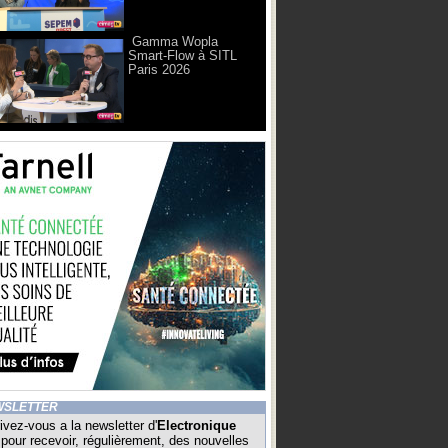
Gamma Wopla
Smart-Flow à SITL
Paris 2026
WSLETTER
ivez-vous a la newsletter d'
Electronique
pour recevoir, régulièrement, des nouvelles