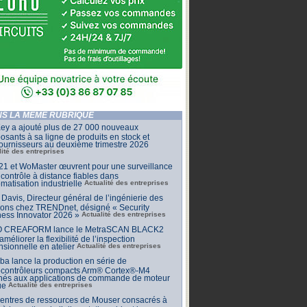
S LA MÊME RUBRIQUE
ey a ajouté plus de 27 000 nouveaux
sants à sa ligne de produits en stock et
ournisseurs au deuxième trimestre 2026
lité des entreprises
1 et WoMaster œuvrent pour une surveillance
 contrôle à distance fiables dans
omatisation industrielle
Actualité des entreprises
Davis, Directeur général de l’ingénierie des
ions chez TRENDnet, désigné « Security
ess Innovator 2026 »
Actualité des entreprises
 CREAFORM lance le MetraSCAN BLACK2
améliorer la flexibilité de l’inspection
sionnelle en atelier
Actualité des entreprises
ba lance la production en série de
ocontrôleurs compacts Arm® Cortex®-M4
inés aux applications de commande de moteur
ue
Actualité des entreprises
centres de ressources de Mouser consacrés à