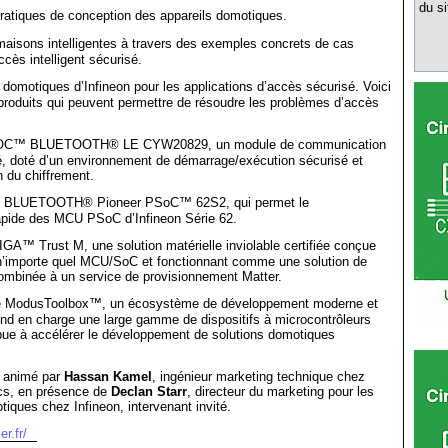
du si
atiques de conception des appareils domotiques.
maisons intelligentes à travers des exemples concrets de cas
accès intelligent sécurisé.
domotiques d’Infineon pour les applications d’accès sécurisé. Voici
produits qui peuvent permettre de résoudre les problèmes d’accès
C™ BLUETOOTH® LE CYW20829, un module de communication
é, doté d’un environnement de démarrage/exécution sécurisé et
n du chiffrement.
® BLUETOOTH® Pioneer PSoC™ 62S2, qui permet le
pide des MCU PSoC d’Infineon Série 62.
™ Trust M, une solution matérielle inviolable certifiée conçue
à n’importe quel MCU/SoC et fonctionnant comme une solution de
ombinée à un service de provisionnement Matter.
e ModusToolbox™, un écosystème de développement moderne et
end en charge une large gamme de dispositifs à microcontrôleurs
ibue à accélérer le développement de solutions domotiques
a animé par
Hassan Kamel
, ingénieur marketing technique chez
cs, en présence de
Declan Starr
, directeur du marketing pour les
tiques chez Infineon, intervenant invité.
r.fr/