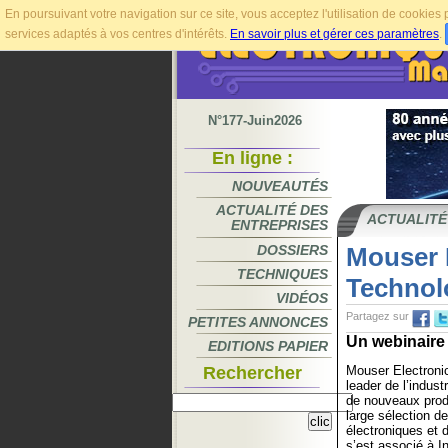
En poursuivant votre navigation sur ce site, vous acceptez l'utilisation de cookie
services adaptés à vos centres d'intérêts.
En savoir plus et gérer ces paramètres
.
N°177-Juin2026
En ligne :
NOUVEAUTÉS
ACTUALITÉ DES
ACTUALITÉ
ENTREPRISES
DOSSIERS
Mouser E
TECHNIQUES
Technol
VIDÉOS
Partagez sur
PETITES ANNONCES
Un webinaire 
EDITIONS PAPIER
Rechercher
Mouser Electronics
leader de l’indust
de nouveaux produ
large sélection 
électroniques et
s’est associé à I