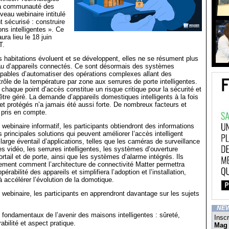
la communauté des
veau webinaire intitulé
t sécurisé : construire
ons intelligentes ». Ce
ura lieu le 18 juin
T.
habitations évoluent et se développent, elles ne se résument plus
au d’appareils connectés. Ce sont désormais des systèmes
capables d’automatiser des opérations complexes allant des
ôle de la température par zone aux serrures de porte intelligentes.
haque point d’accès constitue un risque critique pour la sécurité et
 être géré. La demande d’appareils domestiques intelligents à la fois
et protégés n’a jamais été aussi forte. De nombreux facteurs et
e pris en compte.
 webinaire informatif, les participants obtiendront des informations
 principales solutions qui peuvent améliorer l’accès intelligent
large éventail d’applications, telles que les caméras de surveillance
es vidéo, les serrures intelligentes, les systèmes d’ouverture
rtail et de porte, ainsi que les systèmes d’alarme intégrés. Ils
ement comment l’architecture de connectivité Matter permettra
opérabilité des appareils et simplifiera l’adoption et l’installation,
à accélérer l’évolution de la domotique.
 webinaire, les participants en apprendront davantage sur les sujets
NE
fondamentaux de l’avenir des maisons intelligentes : sûreté,
Inscr
rabilité et aspect pratique.
Mag