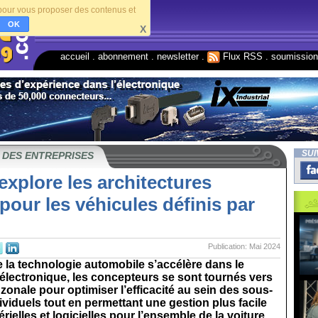
s pour vous proposer des contenus et
OK
X
accueil
.
abonnement
.
newsletter
.
Flux RSS
.
soumissio
SUI
 DES ENTREPRISES
xplore les architectures
pour les véhicules définis par
Publication: Mai 2024
la technologie automobile s’accélère dans le
électronique, les concepteurs se sont tournés vers
 zonale pour optimiser l’efficacité au sein des sous-
viduels tout en permettant une gestion plus facile
rielles et logicielles pour l’ensemble de la voiture...