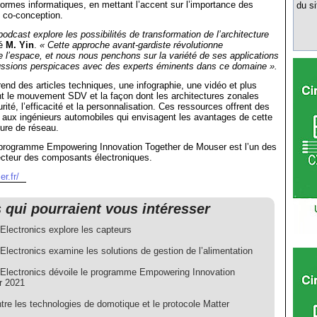
formes informatiques, en mettant l’accent sur l’importance des
du si
 co-conception.
odcast explore les possibilités de transformation de l’architecture
ré
M. Yin
.
« Cette approche avant-gardiste révolutionne
l’espace, et nous nous penchons sur la variété de ses applications
ussions perspicaces avec des experts éminents dans ce domaine ».
end des articles techniques, une infographie, une vidéo et plus
t le mouvement SDV et la façon dont les architectures zonales
rité, l’efficacité et la personnalisation. Ces ressources offrent des
 aux ingénieurs automobiles qui envisagent les avantages de cette
ture de réseau.
 programme Empowering Innovation Together de Mouser est l’un des
ecteur des composants électroniques.
r.fr/
s qui pourraient vous intéresser
Electronics explore les capteurs
lectronics examine les solutions de gestion de l’alimentation
Electronics dévoile le programme Empowering Innovation
r 2021
tre les technologies de domotique et le protocole Matter