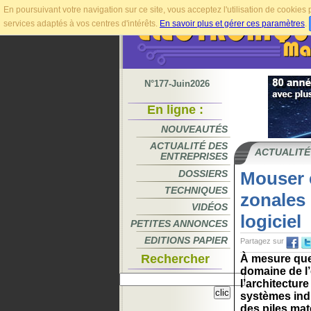
En poursuivant votre navigation sur ce site, vous acceptez l'utilisation de cookie
services adaptés à vos centres d'intérêts.
En savoir plus et gérer ces paramètres
.
N°177-Juin2026
En ligne :
NOUVEAUTÉS
ACTUALITÉ DES
ACTUALITÉ
ENTREPRISES
DOSSIERS
Mouser e
TECHNIQUES
zonales 
VIDÉOS
logiciel
PETITES ANNONCES
EDITIONS PAPIER
Partagez sur
Rechercher
À mesure que 
domaine de l’
l’architecture
systèmes indi
des piles maté