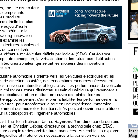
, Inc., le distributeur
es composants
des produits
ndustrielle les plus
é aujourd’hui le
 sa série sur la
wering Innovation
ui examine les
hitectures zonales et
s de connectivité
es offrent aux véhicules définis par logiciel (SDV). Cet épisode
ts de conception, la virtualisation et les futurs cas d’utilisation
chitectures zonales, qui seront les moteurs des innovations
emain.
dustrie automobile s’oriente vers les véhicules électriques et les
 de direction assistée, ces conceptions modernes nécessitent
es à niveau matérielles et logicielles. Les performances du véhicule
n créant des zones distinctes au sein du véhicule qui répondent à
és spécifiques et en mettant en œuvre des plates-formes
te approche permet d’améliorer la fiabilité, les performances et la
voitures, pour transformer le tout en une expérience immersive.
omment ces nouvelles fonctionnalités peuvent ouvrir une multitude
ur la conception et l’ingénierie automobiles.
cast The Tech Between Us, où
Raymond Yin
, directeur du contenu
NE
er, et Christian Uebber, directeur de la technologie chez ETAS,
ature complexe des architectures avancées. Ensemble, ils explorent
Inscr
logicielles et matérielles nécessaires à la transition vers de
Mag