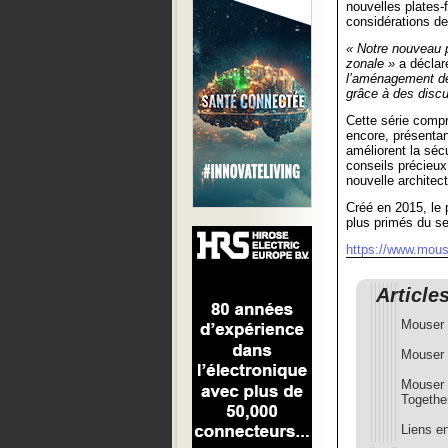
nouvelles plates-
considérations de
« Notre nouveau p
zonale »
a décla
l’aménagement de 
grâce à des disc
Cette série compr
encore, présentan
améliorent la sécu
conseils précieux
nouvelle architec
Créé en 2015, le
plus primés du s
https://www.mouse
Article
Mouser 
Mouser E
Mouser 
Togethe
Liens en