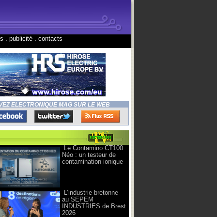
ns
.
publicité
.
contacts
VEZ ELECTRONIQUE MAG SUR LE WEB
Le Contamino CT100
Néo : un testeur de
contamination ionique
L’industrie bretonne
au SEPEM
INDUSTRIES de Brest
2026