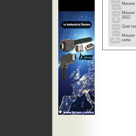
Mouser 
Mouser 
2022
Quel no
Mouser 
verte