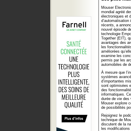
Mouser Electronics
mondial agréé d
électroniques et 
d’automatisation i
récents, a annonc
nouvel épisode de
technologie Empo
Together (EIT), q
avantages des arc
les fonctionnalité
améliorées qu’ell
examine les concep
permis par les ar
automobiles de d
À mesure que l’in
systèmes avancés
d’importantes mis
sont optimisées e
des fonctionnalit
informatiques. Cet
durée de vie des 
Mouser explore c
de possibilités po
Rejoignez le pod
technique de Mous
discutent de la n
les modifications 