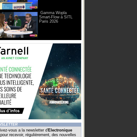
Gamma Wopla
Smart-Flow à SITL
Paris 2026
WSLETTER
ivez-vous a la newsletter d'
Electronique
pour recevoir, régulièrement, des nouvelles