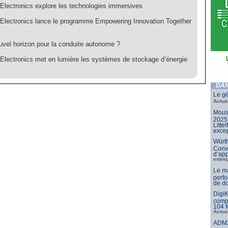
Electronics explore les technologies immersives
Electronics lance le programme Empowering Innovation Together
uvel horizon pour la conduite autonome ?
Electronics met en lumière les systèmes de stockage d’énergie
DAN
Le gé
Actua
Mouse
2025 
Litte
excep
Würth
Conv
d’app
entre
Le m
perfo
de do
DigiK
compo
104 f
Actua
ADM2