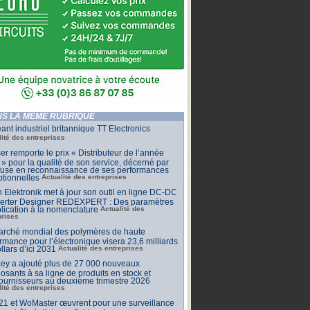
S LA MÊME RUBRIQUE
ant industriel britannique TT Electronics
lité des entreprises
r remporte le prix « Distributeur de l’année
» pour la qualité de son service, décerné par
lfuse en reconnaissance de ses performances
tionnelles
Actualité des entreprises
 Elektronik met à jour son outil en ligne DC-DC
erter Designer REDEXPERT : Des paramètres
lication à la nomenclature
Actualité des
prises
arché mondial des polymères de haute
rmance pour l’électronique visera 23,6 milliards
llars d’ici 2031
Actualité des entreprises
ey a ajouté plus de 27 000 nouveaux
sants à sa ligne de produits en stock et
ournisseurs au deuxième trimestre 2026
lité des entreprises
1 et WoMaster œuvrent pour une surveillance