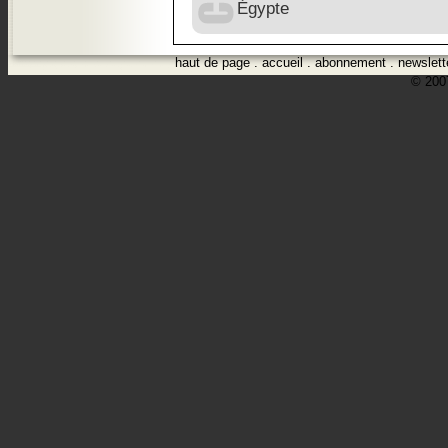
Égypte
haut de page
.
accueil
.
abonnement
.
newslett
© 2007