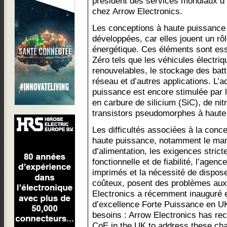
président des services mondiaux d’
chez Arrow Electronics.
Les conceptions à haute puissance 
développées, car elles jouent un rôl
énergétique. Ces éléments sont esse
Zéro tels que les véhicules électriq
renouvelables, le stockage des batte
réseau et d’autres applications. L’
puissance est encore stimulée pa
en carbure de silicium (SiC), de nit
transistors pseudomorphes à haute 
Les difficultés associées à la conc
haute puissance, notamment le man
d’alimentation, les exigences strict
fonctionnelle et de fiabilité, l’age
imprimés et la nécessité de dispos
coûteux, posent des problèmes aux
Electronics a récemment inauguré e
d’excellence Forte Puissance en U
besoins : Arrow Electronics has re
CoE in the UK to address these cha