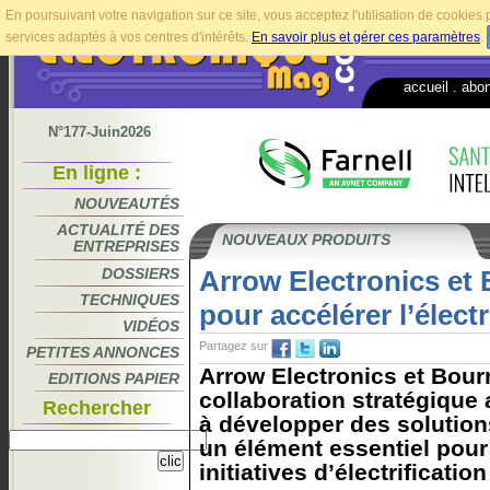
En poursuivant votre navigation sur ce site, vous acceptez l'utilisation de cookie
services adaptés à vos centres d'intérêts.
En savoir plus et gérer ces paramètres
.
accueil
.
abo
N°177-Juin2026
En ligne :
NOUVEAUTÉS
ACTUALITÉ DES
NOUVEAUX PRODUITS
ENTREPRISES
DOSSIERS
Arrow Electronics et 
TECHNIQUES
pour accélérer l’électr
VIDÉOS
Partagez sur
PETITES ANNONCES
Arrow Electronics et Bour
EDITIONS PAPIER
collaboration stratégique a
Rechercher
à développer des solution
un élément essentiel pour 
initiatives d’électrification