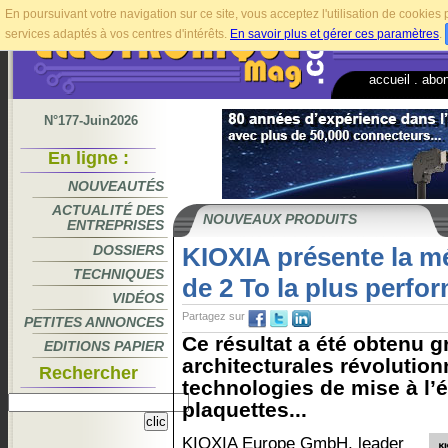
En poursuivant votre navigation sur ce site, vous acceptez l'utilisation de cookie
services adaptés à vos centres d'intérêts.
En savoir plus et gérer ces paramètres
.
accueil
.
abo
N°177-Juin2026
En ligne :
NOUVEAUTÉS
ACTUALITÉ DES
NOUVEAUX PRODUITS
ENTREPRISES
DOSSIERS
KIOXIA présente la m
TECHNIQUES
de 2 To la plus perf
VIDÉOS
Partagez sur
PETITES ANNONCES
Ce résultat a été obtenu 
EDITIONS PAPIER
architecturales révolution
Rechercher
technologies de mise à l’é
plaquettes...
KIOXIA Europe GmbH, leader