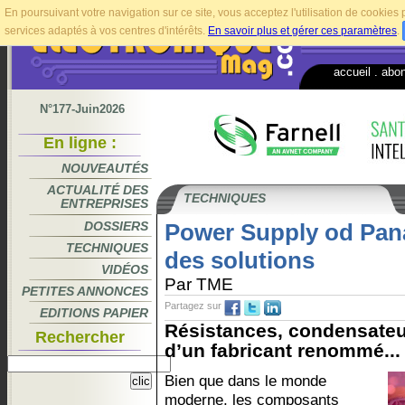
En poursuivant votre navigation sur ce site, vous acceptez l'utilisation de cookie
services adaptés à vos centres d'intérêts.
En savoir plus et gérer ces paramètres
.
accueil
.
abo
N°177-Juin2026
En ligne :
NOUVEAUTÉS
ACTUALITÉ DES
TECHNIQUES
ENTREPRISES
DOSSIERS
Power Supply od Pana
TECHNIQUES
des solutions
VIDÉOS
Par TME
PETITES ANNONCES
Partagez sur
EDITIONS PAPIER
Résistances, condensateur
Rechercher
d’un fabricant renommé...
Bien que dans le monde
moderne, les composants