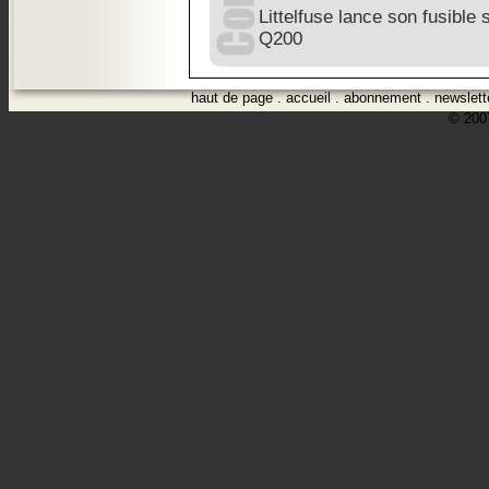
Littelfuse lance son fusibl
Q200
haut de page
.
accueil
.
abonnement
.
newslett
© 2007