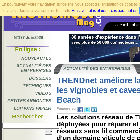
En poursuivant votre navigation sur ce site, vous acceptez l'utilisation de cookie
services adaptés à vos centres d'intérêts.
En savoir plus et gérer ces paramètres
.
accueil
.
abo
N°177-Juin2026
En ligne :
NOUVEAUTÉS
ACTUALITÉ DES
ACTUALITÉ DES ENTREPRISES
ENTREPRISES
DOSSIERS
TRENDnet améliore la
TECHNIQUES
les vignobles et cave
VIDÉOS
Beach
PETITES ANNONCES
EDITIONS PAPIER
Partagez sur
Rechercher
Les solutions réseau de 
déployées pour réparer et
réseaux sans fil commerci
d’un domaine viticole de p