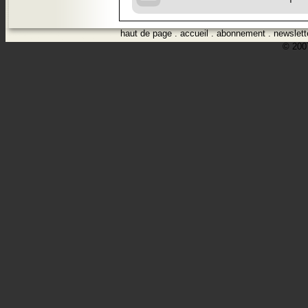
haut de page
.
accueil
.
abonnement
.
newslett
© 2007