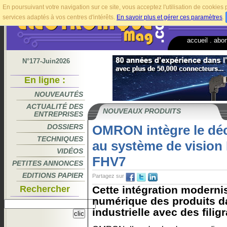
En poursuivant votre navigation sur ce site, vous acceptez l'utilisation de cookie
services adaptés à vos centres d'intérêts.
En savoir plus et gérer ces paramètres
.
accueil
.
abo
N°177-Juin2026
En ligne :
NOUVEAUTÉS
ACTUALITÉ DES
NOUVEAUX PRODUITS
ENTREPRISES
DOSSIERS
OMRON intègre le dé
TECHNIQUES
au système de vision 
VIDÉOS
FHV7
PETITES ANNONCES
EDITIONS PAPIER
Partagez sur
Rechercher
Cette intégration modernis
numérique des produits d
industrielle avec des fili