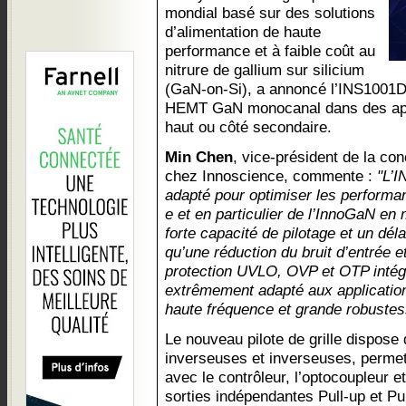
mondial basé sur des solutions
d’alimentation de haute
performance et à faible coût au
nitrure de gallium sur silicium
(GaN-on-Si), a annoncé l’INS1001D
HEMT GaN monocanal dans des appl
haut ou côté secondaire.
Min Chen
, vice-président de la con
chez Innoscience, commente :
"L’I
adapté pour optimiser les perfor
e et en particulier de l’InnoGaN en
forte capacité de pilotage et un déla
qu’une réduction du bruit d’entrée e
protection UVLO, OVP et OTP intég
extrêmement adapté aux applicatio
haute fréquence et grande robustes
Le nouveau pilote de grille dispos
inverseuses et inverseuses, permet
avec le contrôleur, l’optocoupleur e
sorties indépendantes Pull-up et Pul