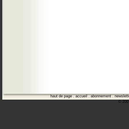
haut de page
.
accueil
.
abonnement
.
newslett
© 2007