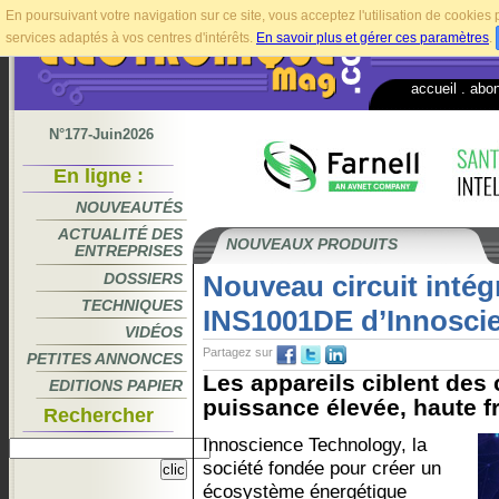
En poursuivant votre navigation sur ce site, vous acceptez l'utilisation de cookie
services adaptés à vos centres d'intérêts.
En savoir plus et gérer ces paramètres
.
accueil
.
abo
N°177-Juin2026
En ligne :
NOUVEAUTÉS
ACTUALITÉ DES
NOUVEAUX PRODUITS
ENTREPRISES
DOSSIERS
Nouveau circuit intég
TECHNIQUES
INS1001DE d’Innosci
VIDÉOS
Partagez sur
PETITES ANNONCES
Les appareils ciblent des
EDITIONS PAPIER
puissance élevée, haute f
Rechercher
Innoscience Technology, la
société fondée pour créer un
écosystème énergétique