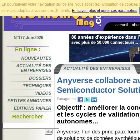
En poursuivant votre navigation sur ce site, vous acceptez l'utilisation de cookie
services adaptés à vos centres d'intérêts.
En savoir plus et gérer ces paramètres
.
accueil
.
abo
N°177-Juin2026
En ligne :
NOUVEAUTÉS
ACTUALITÉ DES
ACTUALITÉ DES ENTREPRISES
ENTREPRISES
DOSSIERS
Anyverse collabore a
TECHNIQUES
Semiconductor Solut
VIDÉOS
Partagez sur
PETITES ANNONCES
Objectif : améliorer la c
EDITIONS PAPIER
et les cycles de validatio
Rechercher
autonomes...
Anyverse, l’un des principaux fourn
de solutions de données synthétiqu