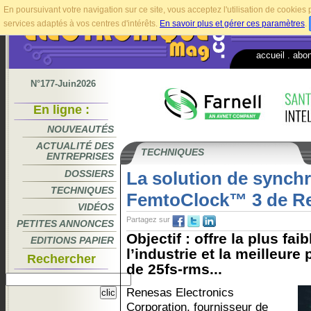
En poursuivant votre navigation sur ce site, vous acceptez l'utilisation de cookie
services adaptés à vos centres d'intérêts.
En savoir plus et gérer ces paramètres
.
accueil
.
abo
N°177-Juin2026
En ligne :
NOUVEAUTÉS
ACTUALITÉ DES
TECHNIQUES
ENTREPRISES
DOSSIERS
La solution de synch
TECHNIQUES
FemtoClock™ 3 de R
VIDÉOS
Partagez sur
PETITES ANNONCES
Objectif : offre la plus f
EDITIONS PAPIER
l’industrie et la meilleur
Rechercher
de 25fs-rms...
Renesas Electronics
Corporation, fournisseur de