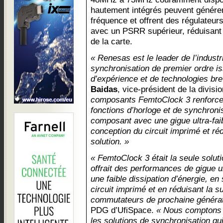
hautement intégrés peuvent génére
fréquence et offrent des régulateu
avec un PSRR supérieur, réduisant a
de la carte.
« Renesas est le leader de l’indust
synchronisation de premier ordre i
d’expérience et de technologies br
Baidas
, vice-président de la divis
composants FemtoClock 3 renforcen
fonctions d’horloge et de synchroni
composant avec une gigue ultra-faibl
conception du circuit imprimé et rédu
solution. »
« FemtoClock 3 était la seule solut
offrait des performances de gigue ul
une faible dissipation d’énergie, en 
circuit imprimé et en réduisant la s
commutateurs de prochaine générat
PDG d’UfiSpace.
« Nous comptons 
les solutions de synchronisation qu