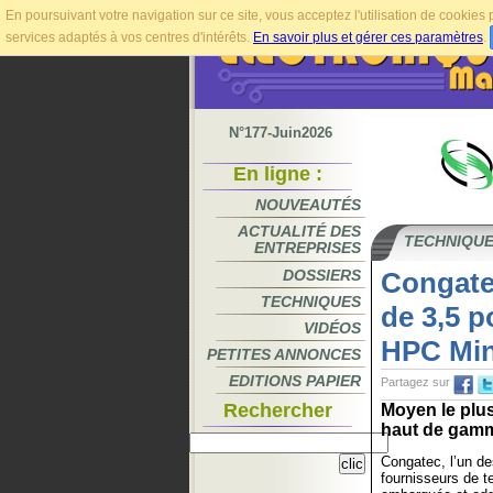
En poursuivant votre navigation sur ce site, vous acceptez l'utilisation de cookie
services adaptés à vos centres d'intérêts.
En savoir plus et gérer ces paramètres
.
N°177-Juin2026
En ligne :
NOUVEAUTÉS
ACTUALITÉ DES
TECHNIQU
ENTREPRISES
DOSSIERS
Congate
TECHNIQUES
de 3,5 
VIDÉOS
HPC Min
PETITES ANNONCES
EDITIONS PAPIER
Partagez sur
Rechercher
Moyen le plus
haut de gamm
Congatec, l’un de
fournisseurs de t