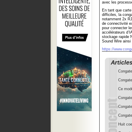
avec les process
En tant que carte
difficiles, la co
notamment 2x RJ4
de connectivité e
pour connecter le
accélérateurs d’IA
stockage rapide 
Sound Wire ainsi
https://www.cong
Article
Congate
Congate
Ce modu
Congate
Congate
Congate
Huit coe