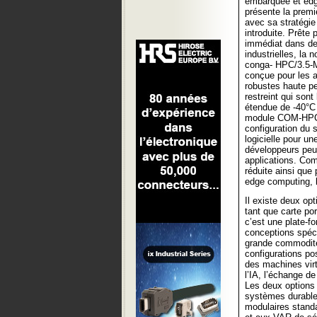
embarquée et ed
présente la premi
avec sa stratégi
introduite. Prête
immédiat dans des
industrielles, la 
conga- HPC/3.5-M
conçue pour les a
robustes haute p
restreint qui so
étendue de -40°C 
module COM-HPC 
configuration du 
logicielle pour un
développeurs peuv
applications. Com
réduite ainsi que
edge computing, l
Il existe deux op
tant que carte 
c’est une plate-f
conceptions spéci
grande commodité
configurations po
des machines virt
l’IA, l’échange d
Les deux options
systèmes durable
modulaires stand