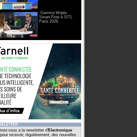
Gamma Wopla
Smart-Flow à SITL
Paris 2026
WSLETTER
ivez-vous a la newsletter d'
Electronique
pour recevoir, régulièrement, des nouvelles