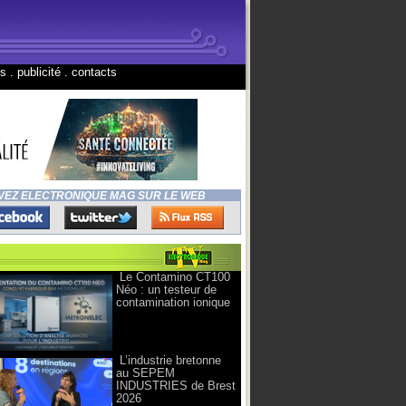
ns
.
publicité
.
contacts
VEZ ELECTRONIQUE MAG SUR LE WEB
Le Contamino CT100
Néo : un testeur de
contamination ionique
L’industrie bretonne
au SEPEM
INDUSTRIES de Brest
2026