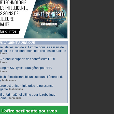
S LA MÊME RUBRIQUE
eil de test rapide et flexible pour les essais de
ité et de fonctionnement des cellules de batterie
iques
 étend le support des contrôleurs FTDI
iques
ng et SK Hynix : Hub géant pour l’IA
iques
bishi Electric franchit un cap dans l’énergie de
n
Techniques
roelectronics miniaturise la puissance
ligente
Techniques
ffre-fort matériel ultime pour la robotique
nome
Techniques