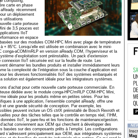
ge computing,
ère carte en phase
e aReady. récemment
 pour un déploiement
 utilisations
nouvelle carte porteuse
ini de 3,5 pouces est
pplications IIoT
erformance en espace
nt basées sur des modules COM-HPC Mini avec plage de température
à + 85°C. Lorsqu’elle est utilisée en combinaison avec le mini-
conga-aCOM/mRLP en version aReady.COM, l’hyperviseur et la
système d’exploitation sont préinstallés. Un pack d’extension
e connexion IIoT sécurisée est sur la feuille de route. Les
ent démarrer les bundles produits et installer immédiatement leurs
me la complexité de l’intégration sous la couche d’application est
 pour les diverses fonctionnalités IIoT des systèmes embarqués et
a solution est également idéale pour les intégrateurs systèmes.
tions d’achat pour cette nouvelle carte porteuse commerciale. En
porteuse dédiée avec le module conga-HPC/mRLP COM-HPC Mini,
orme idéale pour les produits même en petites séries. Pour les
fiques à une application, l’ensemble complet aReady. offre une
 et une grande sécurité de conception. Par exemple, les
ssibles peuvent inclure un OS ctrlX préinstallé de Bosch Rexroth et
uelles pour des tâches telles que le contrôle en temps réel, l’IHM,
e données IIoT, le pare-feu et les fonctions de maintenance/gestion.
 d’achat conviennent aux OEM qui cherchent à développer des
NE
s basées sur des composants prêts à l’emploi. Les configurations
Inscr
ard s’adressent principalement aux OEM, aux intégrateurs systèmes
Mag