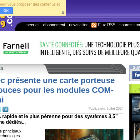
s pour vous proposer des contenus et
OK
X
accueil
.
abonnement
.
newsletter
.
Flux RSS
.
soumissio
SUI
ES
c présente une carte porteuse
pouces pour les modules COM-
i
Publication: Juillet 2024
 rapide et le plus pérenne pour des systèmes 3,5”
e dédiés...
s principaux
echnologies