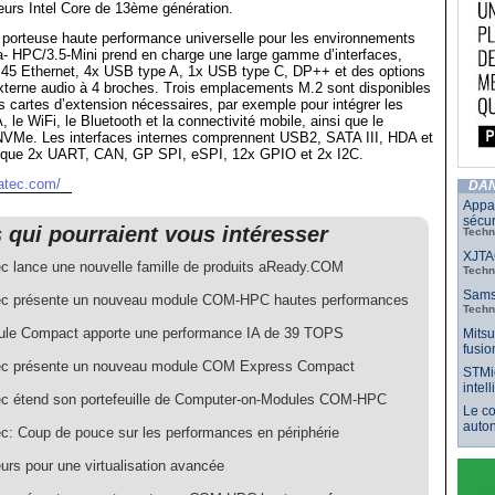
eurs Intel Core de 13ème génération.
 porteuse haute performance universelle pour les environnements
nga- HPC/3.5-Mini prend en charge une large gamme d’interfaces,
5 Ethernet, 4x USB type A, 1x USB type C, DP++ et des options
xterne audio à 4 broches. Trois emplacements M.2 sont disponibles
s cartes d’extension nécessaires, par exemple pour intégrer les
, le WiFi, le Bluetooth et la connectivité mobile, ainsi que le
NVMe. Les interfaces internes comprennent USB2, SATA III, HDA et
 que 2x UART, CAN, GP SPI, eSPI, 12x GPIO et 2x I2C.
atec.com/
DAN
Appar
sécur
s qui pourraient vous intéresser
Techn
XJTAG
c lance une nouvelle famille de produits aReady.COM
Techn
Samsu
c présente un nouveau module COM-HPC hautes performances
Techn
le Compact apporte une performance IA de 39 TOPS
Mitsu
fusio
c présente un nouveau module COM Express Compact
STMic
intel
c étend son portefeuille de Computer-on-Modules COM-HPC
Le co
auto
c: Coup de pouce sur les performances en périphérie
urs pour une virtualisation avancée