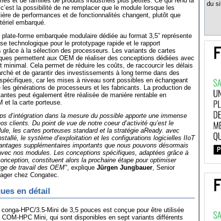
es et de familles de produits industriels plus petites. Ce qui rend la
du si
 c’est la possibilité de ne remplacer que le module lorsque les
ère de performances et de fonctionnalités changent, plutôt que
tériel embarqué.
 plate-forme embarquée modulaire dédiée au format 3,5” représente
se technologique pour le prototypage rapide et le rapport
 grâce à la sélection des processeurs. Les variants de cartes
iques permettent aux OEM de réaliser des conceptions dédiées avec
minimal. Cela permet de réduire les coûts, de raccourcir les délais
rché et de garantir des investissements à long terme dans des
spécifiques, car les mises à niveau sont possibles en échangeant
 les générations de processeurs et les fabricants. La production de
tantes peut également être réalisée de manière rentable en
 et la carte porteuse.
mps d’intégration dans la mesure du possible apporte une immense
os clients. Du point de vue de notre coeur d’activité qu’est le
e, les cartes porteuses standard et la stratégie aReady. avec
nstallé, le système d’exploitation et les configurations logicielles IIoT
antages supplémentaires importants que nous pouvons désormais
s avec nos modules. Les conceptions spécifiques, adaptées grâce à
onception, constituent alors la prochaine étape pour optimiser
rge de travail des OEM"
, explique
Jürgen Jungbauer
, Senior
ager chez Congatec.
ues en détail
 conga-HPC/3.5-Mini de 3,5 pouces est conçue pour être utilisée
COM-HPC Mini, qui sont disponibles en sept variants différents