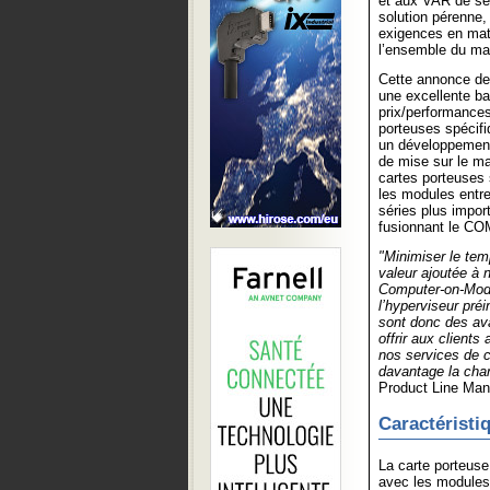
et aux VAR de séri
solution pérenne,
exigences en mati
l’ensemble du ma
Cette annonce de
une excellente ba
prix/performances
porteuses spécif
un développement 
de mise sur le ma
cartes porteuses 
les modules entre
séries plus impor
fusionnant le COM
"Minimiser le te
valeur ajoutée à n
Computer-on-Modul
l’hyperviseur préi
sont donc des av
offrir aux client
nos services de c
davantage la cha
Product Line Man
Caractéristiq
La carte porteuse
avec les modules 