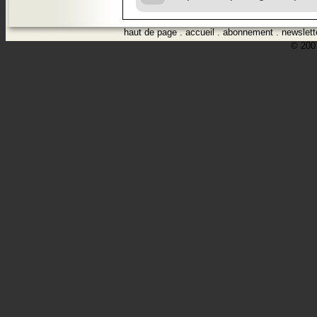
haut de page
.
accueil
.
abonnement
.
newslett
© 2007