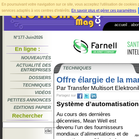
En poursuivant votre navigation sur ce site, vous acceptez l'utilisation de cookie
services adaptés à vos centres d'intérêts.
En savoir plus et gérer ces paramètres
.
accueil
.
abo
N°177-Juin2026
En ligne :
NOUVEAUTÉS
ACTUALITÉ DES
TECHNIQUES
ENTREPRISES
DOSSIERS
Offre élargie de la m
TECHNIQUES
Par Transfer Multisort Elektroni
VIDÉOS
Partagez sur
PETITES ANNONCES
Système d’automatisation
EDITIONS PAPIER
Au cours des dernières
Rechercher
décennies, Mean Well est
devenu l’un des fournisseurs
mondiaux d’alimentations et de