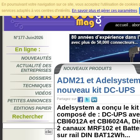
En poursuivant votre navigation sur ce site, vous acceptez l'utilisation de cookie
services adaptés à vos centres d'intérêts.
En savoir plus et gérer ces paramètres
.
accueil
.
abo
N°177-Juin2026
En ligne :
NOUVEAUTÉS
ACTUALITÉ DES
NOUVEAUX PRODUITS
ENTREPRISES
DOSSIERS
ADM21 et Adelsystem
TECHNIQUES
nouveau kit DC-UPS
VIDÉOS
Partagez sur
PETITES ANNONCES
Adelsystem a conçu le ki
EDITIONS PAPIER
composé de : DC-UPS avec
Rechercher
CBI6012A et CBI6024A, Di
2 canaux MRF102 et Batte
sur rail DIN BAT12Wh...