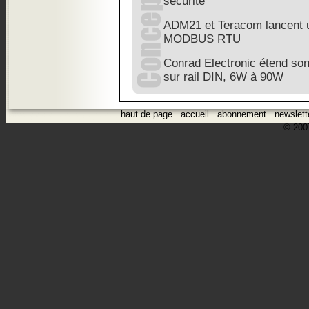
sécurité
ADM21 et Teracom lancent u
MODBUS RTU
Conrad Electronic étend son
sur rail DIN, 6W à 90W
haut de page
.
accueil
.
abonnement
.
newslett
© 2007