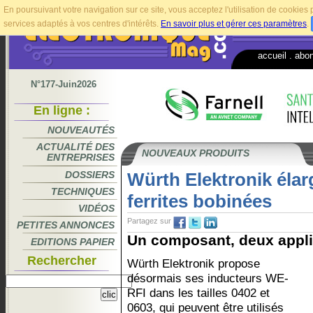
En poursuivant votre navigation sur ce site, vous acceptez l'utilisation de cookie
services adaptés à vos centres d'intérêts.
En savoir plus et gérer ces paramètres
.
accueil
.
abo
N°177-Juin2026
En ligne :
NOUVEAUTÉS
ACTUALITÉ DES
NOUVEAUX PRODUITS
ENTREPRISES
DOSSIERS
Würth Elektronik éla
TECHNIQUES
ferrites bobinées
VIDÉOS
Partagez sur
PETITES ANNONCES
Un composant, deux applic
EDITIONS PAPIER
Rechercher
Würth Elektronik propose
désormais ses inducteurs WE-
RFI dans les tailles 0402 et
0603, qui peuvent être utilisés