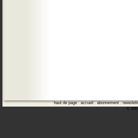
haut de page
.
accueil
.
abonnement
.
newslett
© 2007