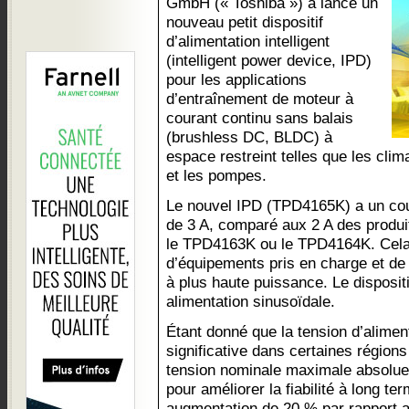
GmbH (« Toshiba ») a lancé un
nouveau petit dispositif
d’alimentation intelligent
(intelligent power device, IPD)
pour les applications
d’entraînement de moteur à
courant continu sans balais
(brushless DC, BLDC) à
espace restreint telles que les clima
et les pompes.
Le nouvel IPD (TPD4165K) a un cou
de 3 A, comparé aux 2 A des produ
le TPD4163K ou le TPD4164K. Cela
d’équipements pris en charge et de l
à plus haute puissance. Le disposit
alimentation sinusoïdale.
Étant donné que la tension d’alimen
significative dans certaines régions o
tension nominale maximale absolue
pour améliorer la fiabilité à long t
augmentation de 20 % par rapport a