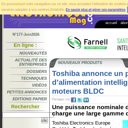
En poursuivant votre navigation sur ce site, vous acceptez l'utilisation de cookie
services adaptés à vos centres d'intérêts.
En savoir plus et gérer ces paramètres
.
accueil
.
abo
N°177-Juin2026
En ligne :
NOUVEAUTÉS
ACTUALITÉ DES
NOUVEAUX PRODUITS
ENTREPRISES
DOSSIERS
Toshiba annonce un pe
TECHNIQUES
d’alimentation intelli
VIDÉOS
moteurs BLDC
PETITES ANNONCES
EDITIONS PAPIER
Partagez sur
Rechercher
Une puissance nominale d
charge une large gamme d
Toshiba Electronics Europe