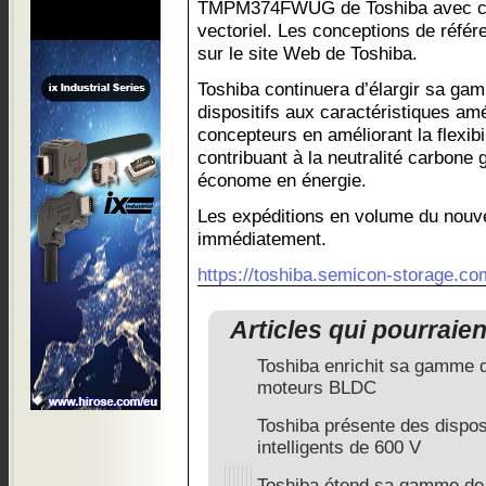
TMPM374FWUG de Toshiba avec cap
vectoriel. Les conceptions de référ
sur le site Web de Toshiba.
Toshiba continuera d’élargir sa ga
dispositifs aux caractéristiques amé
concepteurs en améliorant la flexibi
contribuant à la neutralité carbone
économe en énergie.
Les expéditions en volume du no
immédiatement.
https://toshiba.semicon-storage.co
Articles qui pourraie
Toshiba enrichit sa gamme d
moteurs BLDC
Toshiba présente des disposi
intelligents de 600 V
Toshiba étend sa gamme de 