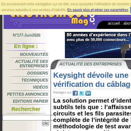
En poursuivant votre navigation sur ce site, vous acceptez l'utilisation de cookie
services adaptés à vos centres d'intérêts.
En savoir plus et gérer ces paramètres
.
accueil
.
abo
N°177-Juin2026
En ligne :
NOUVEAUTÉS
ACTUALITÉ DES
ACTUALITÉ DES ENTREPRISES
ENTREPRISES
DOSSIERS
Keysight dévoile une 
TECHNIQUES
vérification du câblag
VIDÉOS
Partagez sur
PETITES ANNONCES
La solution permet d’ident
EDITIONS PAPIER
subtils tels que : l’affaiss
Rechercher
circuits et les fils parasi
complète de l’intégrité de l
méthodologie de test avan