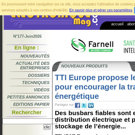
En poursuivant votre navigation sur ce site, vous acceptez l'utilisation de cookie
services adaptés à vos centres d'intérêts.
En savoir plus et gérer ces paramètres
.
accueil
.
abo
N°177-Juin2026
En ligne :
NOUVEAUTÉS
ACTUALITÉ DES
NOUVEAUX PRODUITS
ENTREPRISES
DOSSIERS
TTI Europe propose l
TECHNIQUES
pour encourager la tr
VIDÉOS
énergétique
PETITES ANNONCES
EDITIONS PAPIER
Partagez sur
Rechercher
Des busbars fiables sont e
distribution électrique et
stockage de l’énergie...