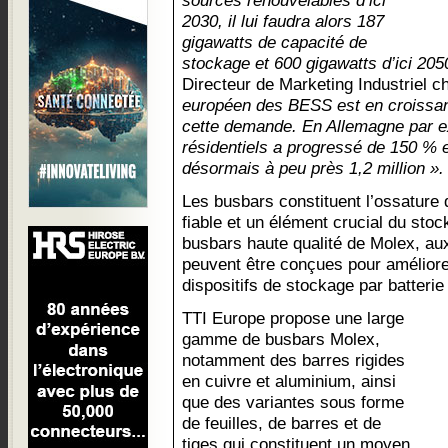
sources renouvelables d’ici
2030, il lui faudra alors 187
gigawatts de capacité de
stockage et 600 gigawatts d’ici 205
Directeur de Marketing Industriel 
européen des BESS est en croissan
cette demande. En Allemagne par 
résidentiels a progressé de 150 % 
désormais à peu près 1,2 million ».
Les busbars constituent l’ossature d
fiable et un élément crucial du stoc
busbars haute qualité de Molex, aux
peuvent être conçues pour amélior
dispositifs de stockage par batterie 
TTI Europe propose une large
gamme de busbars Molex,
notamment des barres rigides
en cuivre et aluminium, ainsi
que des variantes sous forme
de feuilles, de barres et de
tiges qui constituent un moyen