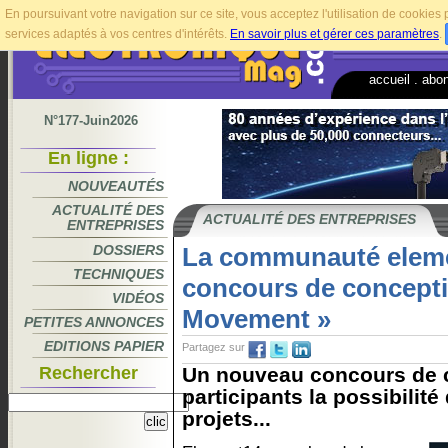
En poursuivant votre navigation sur ce site, vous acceptez l'utilisation de cookie
services adaptés à vos centres d'intérêts.
En savoir plus et gérer ces paramètres
.
accueil
.
abo
N°177-Juin2026
En ligne :
NOUVEAUTÉS
ACTUALITÉ DES
ACTUALITÉ DES ENTREPRISES
ENTREPRISES
DOSSIERS
La communauté eleme
TECHNIQUES
concours de concepti
VIDÉOS
Movement »
PETITES ANNONCES
EDITIONS PAPIER
Partagez sur
Rechercher
Un nouveau concours de c
participants la possibilité
projets...