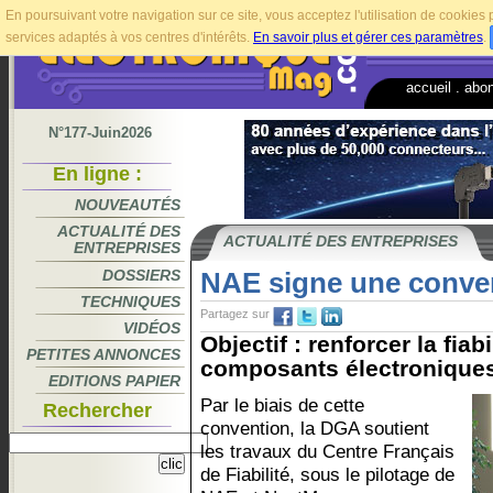
En poursuivant votre navigation sur ce site, vous acceptez l'utilisation de cookie
services adaptés à vos centres d'intérêts.
En savoir plus et gérer ces paramètres
.
accueil
.
abo
N°177-Juin2026
En ligne :
NOUVEAUTÉS
ACTUALITÉ DES
ACTUALITÉ DES ENTREPRISES
ENTREPRISES
DOSSIERS
NAE signe une conve
TECHNIQUES
Partagez sur
VIDÉOS
Objectif : renforcer la fia
PETITES ANNONCES
composants électroniques
EDITIONS PAPIER
Par le biais de cette
Rechercher
convention, la DGA soutient
les travaux du Centre Français
de Fiabilité, sous le pilotage de