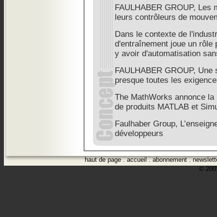
FAULHABER GROUP, Les mic
leurs contrôleurs de mouve
Dans le contexte de l'indust
d'entraînement joue un rôle 
y avoir d'automatisation san
FAULHABER GROUP, Une sol
presque toutes les exigenc
The MathWorks annonce la 
de produits MATLAB et Simu
Faulhaber Group, L’enseign
développeurs
haut de page
.
accueil
.
abonnement
.
newslett
© 2007