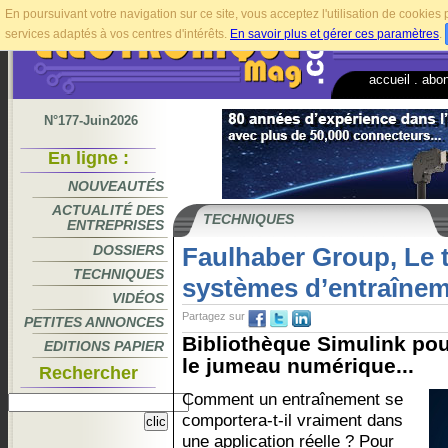
En poursuivant votre navigation sur ce site, vous acceptez l'utilisation de cookie
services adaptés à vos centres d'intérêts.
En savoir plus et gérer ces paramètres
.
accueil
.
abo
N°177-Juin2026
En ligne :
NOUVEAUTÉS
ACTUALITÉ DES
TECHNIQUES
ENTREPRISES
DOSSIERS
Faulhaber Group, Le t
TECHNIQUES
systèmes d’entraîne
VIDÉOS
Partagez sur
PETITES ANNONCES
Bibliothèque Simulink pou
EDITIONS PAPIER
le jumeau numérique...
Rechercher
Comment un entraînement se
comportera-t-il vraiment dans
une application réelle ? Pour