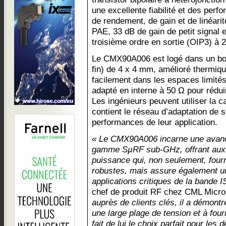
une excellente fiabilité et des per
de rendement, de gain et de linéarité
PAE, 33 dB de gain de petit signal 
troisième ordre en sortie (OIP3) à 
Le CMX90A006 est logé dans un boî
fin) de 4 x 4 mm, amélioré thermiqu
facilement dans les espaces limités
adapté en interne à 50 Ω pour rédu
Les ingénieurs peuvent utiliser la 
contient le réseau d’adaptation de s
performances de leur application.
« Le CMX90A006 incarne une avancé
gamme SµRF sub-GHz, offrant aux i
puissance qui, non seulement, four
robustes, mais assure également une
applications critiques de la bande 
chef de produit RF chez CML Micr
auprès de clients clés, il a démontr
une large plage de tension et à fou
fait de lui le choix parfait pour les