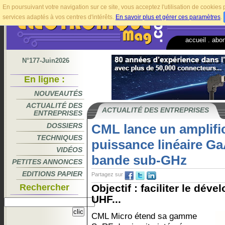
En poursuivant votre navigation sur ce site, vous acceptez l'utilisation de cookie
services adaptés à vos centres d'intérêts.
En savoir plus et gérer ces paramètres
.
accueil
.
abo
N°177-Juin2026
En ligne :
NOUVEAUTÉS
ACTUALITÉ DES
ACTUALITÉ DES ENTREPRISES
ENTREPRISES
DOSSIERS
CML lance un amplifi
TECHNIQUES
puissance linéaire Ga
VIDÉOS
bande sub-GHz
PETITES ANNONCES
EDITIONS PAPIER
Partagez sur
Rechercher
Objectif : faciliter le dé
UHF...
CML Micro étend sa gamme