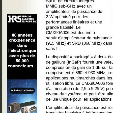
SµRF de circuits intégrés
MMIC sub-GHz avec un
amplificateur de puissance de
2 W optimisé pour des
performances linéaires et une
grande fiabilité. Le
CMX90A006 est destiné à
servir d’amplificateur de puissance
(915 MHz) et SRD (868 MHz) dans l
sans fil.
Le dispositif « packagé » à deux é
de gallium (InGaP) fournit une vale
compression de gain de 1 dB sur l
comprise entre 860 et 930 MHz, ce 
applications multimarchés dans les
utilisation libre. Le CMX90A006 fon
d’alimentation (de 2,5 à 5,25 V) pou
niveau du système, et peut être alim
cellule unique pour les applications
L’amplificateur de puissance est ré
transistor bipolaire à hétérojonctio