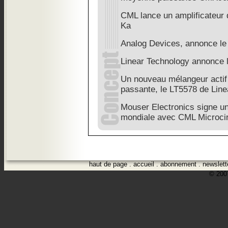
CML lance un amplificateur
Ka
Analog Devices, annonce l
Linear Technology annonce 
Un nouveau mélangeur actif
passante, le LT5578 de Lin
Mouser Electronics signe un
mondiale avec CML Microcir
haut de page
.
accueil
.
abonnement
.
newslett
© 2007