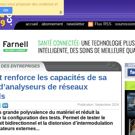
s pour vous proposer des contenus et
OK
X
accueil
.
abonnement
.
newsletter
.
Flux RSS
.
soumissio
SUI
 DES ENTREPRISES
 renforce les capacités de sa
’analyseurs de réseaux
ls
Publication: Septembre 2024
s grande polyvalence du matériel et réduit la
 la configuration des tests. Permet de tester le
it bidirectionnel et la distorsion d’intermodulation
teurs externes...