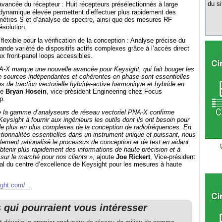
du si
avancée du récepteur : Huit récepteurs présélectionnés à large
 dynamique élevée permettent d’effectuer plus rapidement des
ètres S et d’analyse de spectre, ainsi que des mesures RF
ésolution.
flexible pour la vérification de la conception : Analyse précise du
ande variété de dispositifs actifs complexes grâce à l’accès direct
ux front-panel loops accessibles.
-X marque une nouvelle avancée pour Keysight, qui fait bouger les
e sources indépendantes et cohérentes en phase sont essentielles
 de traction vectorielle hybride-active harmonique et hybride en
re
Bryan Hosein
, vice-président Engineering chez Focus
p.
de la gamme d’analyseurs de réseau vectoriel PNA-X confirme
eysight à fournir aux ingénieurs les outils dont ils ont besoin pour
 de plus en plus complexes de la conception de radiofréquences. En
ctionnalités essentielles dans un instrument unique et puissant, nous
ement rationalisé le processus de conception et de test en aidant
obtenir plus rapidement des informations de haute précision et à
 sur le marché pour nos clients »
, ajoute
Joe Rickert
, Vice-président
ral du centre d’excellence de Keysight pour les mesures à haute
ight.com/
s qui pourraient vous intéresser