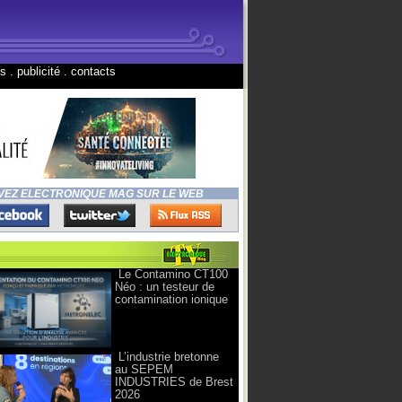
ns
.
publicité
.
contacts
VEZ ELECTRONIQUE MAG SUR LE WEB
Le Contamino CT100
Néo : un testeur de
contamination ionique
L’industrie bretonne
au SEPEM
INDUSTRIES de Brest
2026