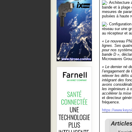
Architecture 
bande et à plage
mesures de param
pulsées à haute r
Configuration 
réseau sur une gr
au récepteur et a
« Le nouveau PNA
lignes. Ses quatr
pour nos systèmes
bande D »
, décla
Microwaves Grou
« Le dernier né 
l’engagement de K
relever les défis
intégrant des fon
avons considérabl
les ingénieurs à 
accélérer la mise
et directeur géné
fréquence.
https://www.keys
Article