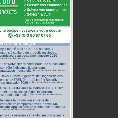
S LA MÊME RUBRIQUE
ey a ajouté plus de 27 000 nouveaux
sants à sa ligne de produits en stock et
ournisseurs au deuxième trimestre 2026
lité des entreprises
1 et WoMaster œuvrent pour une surveillance
 contrôle à distance fiables dans
omatisation industrielle
Actualité des entreprises
Davis, Directeur général de l’ingénierie des
ions chez TRENDnet, désigné « Security
ess Innovator 2026 »
Actualité des entreprises
 CREAFORM lance le MetraSCAN BLACK2
améliorer la flexibilité de l’inspection
sionnelle en atelier
Actualité des entreprises
ba lance la production en série de
ocontrôleurs compacts Arm® Cortex®-M4
inés aux applications de commande de moteur
ue
Actualité des entreprises
centres de ressources de Mouser consacrés à