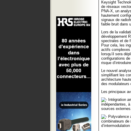
Keysight Technol
de réseaux vecto
PNA-X, un analys
hautement config
signaux de radiof
faible bruit dans
Lors de la validat
développement RF 
spectrales et de 
Pour cela, les in
actifs complexes
lorsqu’il sera dé
configurations de
risque d’introdui
Le nouvel analyse
simplifiant les c
architecture haut
des modulateurs d
Les principaux 
Intégration a
indépendantes, à 
sources externes
Polyvalence a
combinateurs de s
d’intermodulation