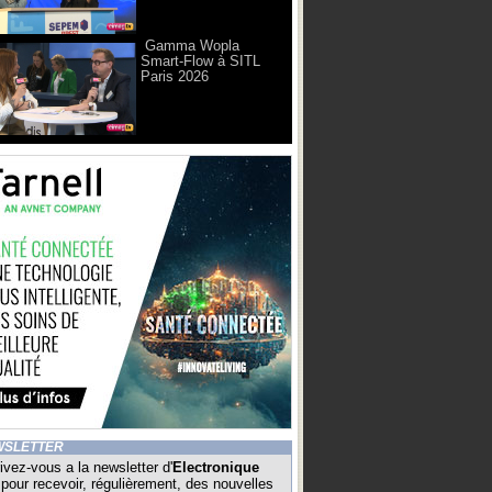
Gamma Wopla
Smart-Flow à SITL
Paris 2026
WSLETTER
ivez-vous a la newsletter d'
Electronique
pour recevoir, régulièrement, des nouvelles