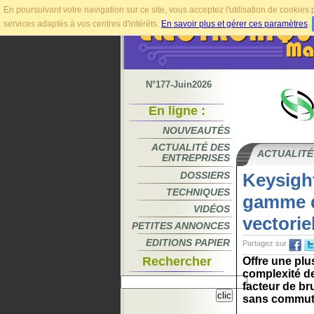
En poursuivant votre navigation sur ce site, vous acceptez l'utilisation de cookie
services adaptés à vos centres d'intérêts.
En savoir plus et gérer ces paramètres
.
N°177-Juin2026
En ligne :
NOUVEAUTÉS
ACTUALITÉ DES
ACTUALITÉ
ENTREPRISES
DOSSIERS
Keysight
TECHNIQUES
gamme d
VIDÉOS
vectorie
PETITES ANNONCES
EDITIONS PAPIER
Partagez sur
Rechercher
Offre une plu
complexité de
facteur de bru
sans commuta