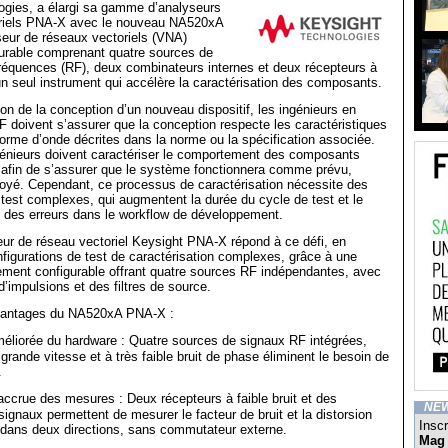
ogies, a élargi sa gamme d’analyseurs
riels PNA-X avec le nouveau NA520xA
eur de réseaux vectoriels (VNA)
urable comprenant quatre sources de
réquences (RF), deux combinateurs internes et deux récepteurs à
 un seul instrument qui accélère la caractérisation des composants.
ion de la conception d’un nouveau dispositif, les ingénieurs en
doivent s’assurer que la conception respecte les caractéristiques
forme d’onde décrites dans la norme ou la spécification associée.
génieurs doivent caractériser le comportement des composants
 afin de s’assurer que le système fonctionnera comme prévu,
ployé. Cependant, ce processus de caractérisation nécessite des
 test complexes, qui augmentent la durée du cycle de test et le
re des erreurs dans le workflow de développement.
ur de réseau vectoriel Keysight PNA-X répond à ce défi, en
onfigurations de test de caractérisation complexes, grâce à une
ement configurable offrant quatre sources RF indépendantes, avec
’impulsions et des filtres de source.
avantages du NA520xA PNA-X :
méliorée du hardware : Quatre sources de signaux RF intégrées,
grande vitesse et à très faible bruit de phase éliminent le besoin de
.
ccrue des mesures : Deux récepteurs à faible bruit et des
NE
ignaux permettent de mesurer le facteur de bruit et la distorsion
Inscr
 dans deux directions, sans commutateur externe.
Mag