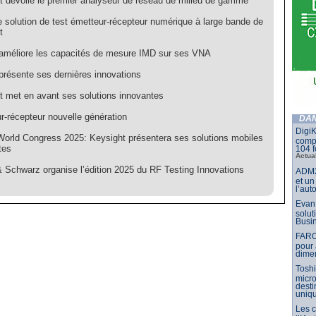
t dévoile le premier analyseur de réseau de milieu de gamme
e solution de test émetteur-récepteur numérique à large bande de
t
 améliore les capacités de mesure IMD sur ses VNA
 présente ses dernières innovations
t met en avant ses solutions innovantes
r-récepteur nouvelle génération
DAN
DigiK
World Congress 2025: Keysight présentera ses solutions mobiles
compo
tes
104 f
Actua
 Schwarz organise l’édition 2025 du RF Testing Innovations
ADM2
et un
l’aut
Evan 
solut
Busin
FARO
pour 
dimen
Toshi
micr
dest
uniq
Les 