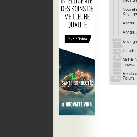
Keysigh
Nouvell
Keysigh
Anritsu
Anritsu
Keysigh
Émetteu
Mobile 
innovan
Rohde &
Forum