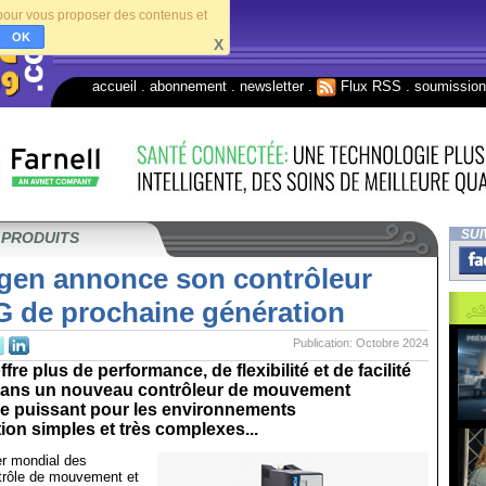
s pour vous proposer des contenus et
OK
X
accueil
.
abonnement
.
newsletter
.
Flux RSS
.
soumissio
SUI
 PRODUITS
gen annonce son contrôleur
de prochaine génération
Publication: Octobre 2024
re plus de performance, de flexibilité et de facilité
n dans un nouveau contrôleur de mouvement
 puissant pour les environnements
ion simples et très complexes...
er mondial des
trôle de mouvement et