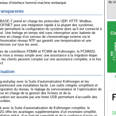
du si
anneau d’interface homme-machine embarqué.
transparente
BASE-T prend en charge les protocoles UDP, HTTP, Modbus,
OFINET pour une intégration rapide à la plupart des systèmes.
et permettent la configuration du système alors qu’il est connecté à
iel. Une horloge en temps réel sans interruption avec batterie de
prise en charge d’un serveur de chronométrage externe via le
hronisation réseau NTP qui garantit une temporisation et une
récises sur tous les axes.
teurs de contrôleurs PDMM et PCMM de Kollmorgen, le PCMM2G
e mise à niveau simple avec une assistance à la migration étape
s les clients peuvent compter sur une assistance complète, à la fois
ct.
lisation
g-and-play avec la Suite d’automatisation Kollmorgen et les
antissent une installation facile. Les outils intégrés simplifient et
iguration du réseau, le réglage du servovariateur et l’optimisation de
se en charge de la gestion des fichiers et de la
ration est assurée par une fente USB permettant d’accueillir des
ovibles.
lisé avec la Suite d’automatisation de Kollmorgen complète, le
 offre les avantages supplémentaires d’un inventaire simplifié,
llation réduit, d’un logiciel consolidé et de la confiance d’avoir un