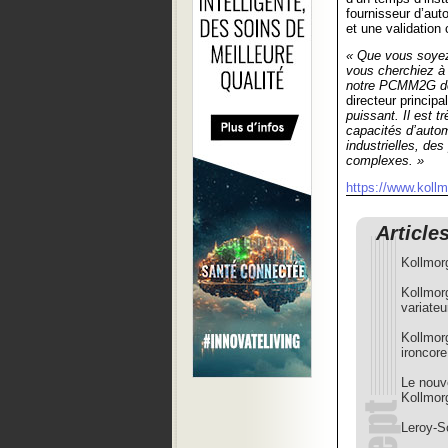
fournisseur d’au
et une validation
« Que vous soyez
vous cherchiez à
notre PCMM2G de 
directeur principa
puissant. Il est 
capacités d’autom
industrielles, de
complexes. »
https://www.koll
Article
Kollmor
Kollmor
variate
Kollmor
ironcore
Le nouv
Kollmor
Leroy-S