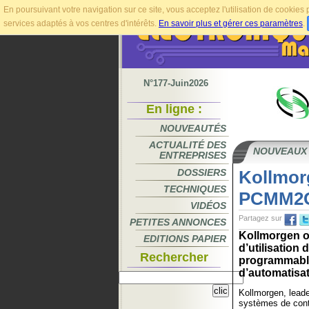
En poursuivant votre navigation sur ce site, vous acceptez l'utilisation de cookie
services adaptés à vos centres d'intérêts.
En savoir plus et gérer ces paramètres
.
N°177-Juin2026
En ligne :
NOUVEAUTÉS
ACTUALITÉ DES
NOUVEAUX
ENTREPRISES
DOSSIERS
Kollmor
TECHNIQUES
PCMM2G 
VIDÉOS
Partagez sur
PETITES ANNONCES
Kollmorgen off
EDITIONS PAPIER
d’utilisatio
Rechercher
programmable
d’automatisat
Kollmorgen, lead
systèmes de con