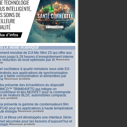
S LA MÊME RUBRIQUE
ment mondial de DJI Mic Mini 2S qui offre aux
eurs jusqu’à 28 heures d’enregistrement interne
e réduction de bruit optimisée par IA
Nouveaux
its
l oscillateur à quartz miniature sous vide EX-
estinés aux applications de synchronisation
que à faible consommation et alimentées par
rie
Nouveaux produits
ba présente des échantillons du dispositif
tMCD™ TB9M040FTG qui intègre un
ocontrôleur et des MOSFET pour la commande
cte de moteurs BLDC automobiles compacts.
aux produits
ia présente la gamme de condensateurs film
140 pour les applications à haute température
ute énergie
Nouveaux produits
 et Moxa ont développés une interface Série-
net sécurisée pour les besoins d’aujourd’hui et
emain
Nouveaux produits