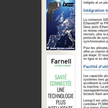
intégrés et un p
Intégration 
La connexion 100
Ethernet/IP et PR
Deux ports Ethern
un réseau industr
secours, plus la 
protocole de sync
synchronisation p
Pour les utilisa
offre un chemin d
par étape. Et tou
en ligne et en dire
Facilité d’uti
Les capacités plu
systèmes tiers gar
accélèrent la conf
la machine. La pri
sauvegarde/restau
lecteurs flash am
Lorsqu’il est uti
contrôleur PCMM2G
d’un temps d’insta