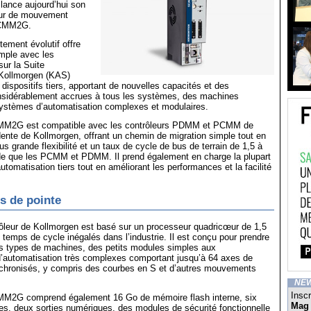
 lance aujourd’hui son
eur de mouvement
PCMM2G.
tement évolutif offre
imple avec les
ur la Suite
 Kollmorgen (KAS)
 dispositifs tiers, apportant de nouvelles capacités et des
sidérablement accrues à tous les systèmes, des machines
stèmes d’automatisation complexes et modulaires.
CMM2G est compatible avec les contrôleurs PDMM et PCMM de
ente de Kollmorgen, offrant un chemin de migration simple tout en
s grande flexibilité et un taux de cycle de bus de terrain de 1,5 à
ide que les PCMM et PDMM. Il prend également en charge la plupart
tomatisation tiers tout en améliorant les performances et la facilité
s de pointe
ôleur de Kollmorgen est basé sur un processeur quadricœur de 1,5
 temps de cycle inégalés dans l’industrie. Il est conçu pour prendre
es types de machines, des petits modules simples aux
’automatisation très complexes comportant jusqu’à 64 axes de
ronisés, y compris des courbes en S et d’autres mouvements
NE
Inscr
MM2G comprend également 16 Go de mémoire flash interne, six
Mag
s, deux sorties numériques, des modules de sécurité fonctionnelle