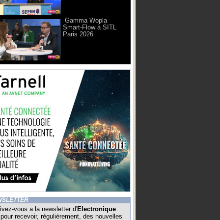
Gamma Wopla
Smart-Flow à SITL
Paris 2026
WSLETTER
ivez-vous a la newsletter d'
Electronique
pour recevoir, régulièrement, des nouvelles