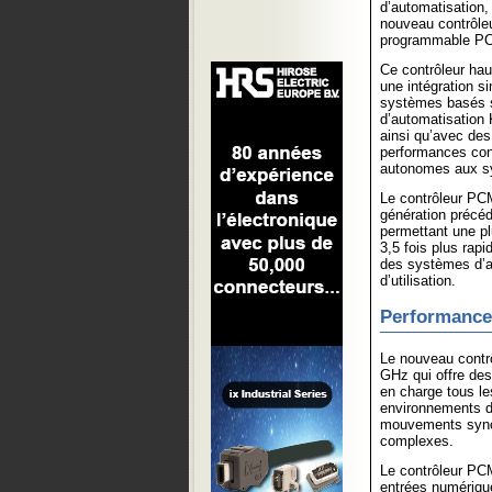
d’automatisation,
nouveau contrôl
programmable 
Ce contrôleur hau
une intégration s
systèmes basés s
d’automatisation
ainsi qu’avec des
performances con
autonomes aux sy
Le contrôleur P
génération précéd
permettant une plu
3,5 fois plus rap
des systèmes d’au
d’utilisation.
Performance
Le nouveau contr
GHz qui offre des
en charge tous l
environnements d
mouvements synch
complexes.
Le contrôleur PC
entrées numérique