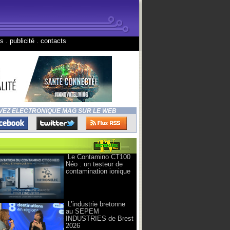
ns
.
publicité
.
contacts
VEZ ELECTRONIQUE MAG SUR LE WEB
Le Contamino CT100
Néo : un testeur de
contamination ionique
L’industrie bretonne
au SEPEM
INDUSTRIES de Brest
2026