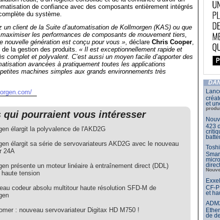
tomatisation de confiance avec des composants entièrement intégrés
 complète du système.
 un client de la Suite d’automatisation de Kollmorgen (KAS) ou que
 maximiser les performances de composants de mouvement tiers,
nouvelle génération est conçu pour vous »
, déclare
Chris Cooper
,
l de la gestion des produits.
« Il est exceptionnellement rapide et
très complet et polyvalent. C’est aussi un moyen facile d’apporter des
atisation avancées à pratiquement toutes les applications
s petites machines simples aux grands environnements très
DAN
Lance
morgen.com/
créat
et un
produ
s qui pourraient vous intéresser
Nouve
423 d
gen élargit la polyvalence de l'AKD2G
criti
batte
gen élargit sa série de servovariateurs AKD2G avec le nouveau
Toshi
ur 24A
Smar
micr
dire
gen présente un moteur linéaire à entraînement direct (DDL)
Nouve
 haute tension
Exxel
eau codeur absolu multitour haute résolution SFD-M de
CF-PP
et ha
gen
ADM21
omer : nouveau servovariateur Digitax HD M750 !
Ether
de d