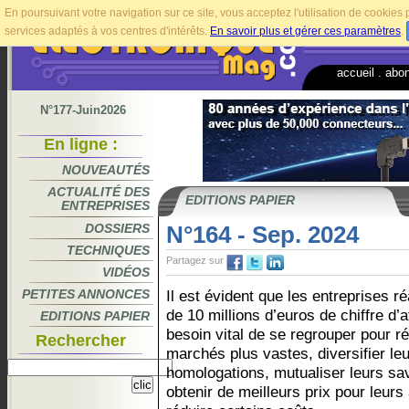
En poursuivant votre navigation sur ce site, vous acceptez l'utilisation de cookie
services adaptés à vos centres d'intérêts.
En savoir plus et gérer ces paramètres
.
accueil
.
abo
N°177-Juin2026
En ligne :
NOUVEAUTÉS
ACTUALITÉ DES
EDITIONS PAPIER
ENTREPRISES
DOSSIERS
N°164 - Sep. 2024
TECHNIQUES
Partagez sur
VIDÉOS
PETITES ANNONCES
Il est évident que les entreprises r
de 10 millions d’euros de chiffre d’a
EDITIONS PAPIER
besoin vital de se regrouper pour r
Rechercher
marchés plus vastes, diversifier le
homologations, mutualiser leurs sav
obtenir de meilleurs prix pour leurs