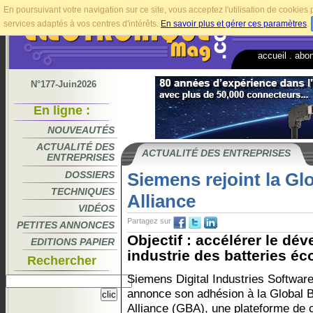
En poursuivant votre navigation sur ce site, vous acceptez l'utilisation de cookie
services adaptés à vos centres d'intérêts.
En savoir plus et gérer ces paramètres
.
accueil
.
abo
N°177-Juin2026
En ligne :
NOUVEAUTÉS
ACTUALITÉ DES
ACTUALITÉ DES ENTREPRISES
ENTREPRISES
DOSSIERS
Siemens rejoint la Gl
TECHNIQUES
Alliance
VIDÉOS
Partagez sur
PETITES ANNONCES
Objectif : accélérer le d
EDITIONS PAPIER
industrie des batteries éc
Rechercher
Siemens Digital Industries Softwar
annonce son adhésion à la Global B
Alliance (GBA), une plateforme de 