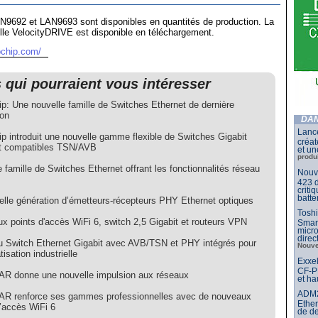
9692 et LAN9693 sont disponibles en quantités de production. La
elle VelocityDRIVE est disponible en téléchargement.
ochip.com/
s qui pourraient vous intéresser
ip: Une nouvelle famille de Switches Ethernet de dernière
ion
DAN
Lance
ip introduit une nouvelle gamme flexible de Switches Gigabit
créat
t compatibles TSN/AVB
et un
produ
 famille de Switches Ethernet offrant les fonctionnalités réseau
Nouve
423 d
criti
batte
elle génération d’émetteurs-récepteurs PHY Ethernet optiques
Toshi
x points d'accès WiFi 6, switch 2,5 Gigabit et routeurs VPN
Smar
micr
dire
 Switch Ethernet Gigabit avec AVB/TSN et PHY intégrés pour
Nouve
tisation industrielle
Exxel
CF-PP
 donne une nouvelle impulsion aux réseaux
et ha
ADM21
 renforce ses gammes professionnelles avec de nouveaux
Ether
d’accès WiFi 6
de d