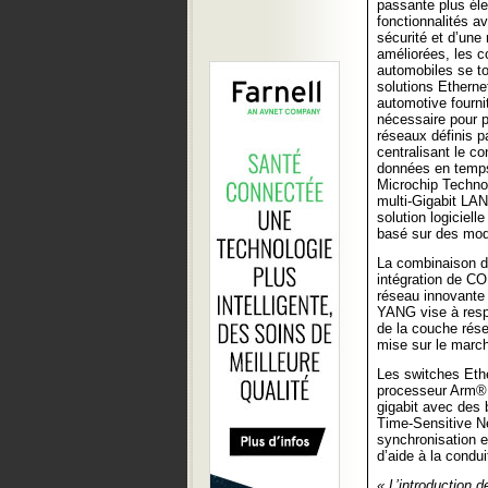
passante plus él
fonctionnalités a
sécurité et d’une
améliorées, les c
automobiles se t
solutions Ethernet
automotive fournit
nécessaire pour p
réseaux définis pa
centralisant le co
données en temps
Microchip Technol
multi-Gigabit LAN
solution logiciell
basé sur des mo
La combinaison d
intégration de CO
réseau innovante
YANG vise à respo
de la couche rése
mise sur le marc
Les switches Eth
processeur Arm® 
gigabit avec des
Time-Sensitive N
synchronisation e
d’aide à la condu
« L’introduction d