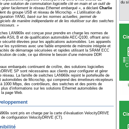
du si
e une solution de commutation logicielle clé en main et un outil de
r gérer facilement le réseau Ethernet embarqué »
, a déclaré
Charlie
ident du groupe USB et réseau de Microchip.
« L’utilisation du
iguration YANG, basé sur les normes actuelles, permet de
giciels de manière indépendante et de les réutiliser sur des switches
rnisseurs. »
itches LAN969x est conçue pour prendre en charge les normes de
nelle ASIL B et de qualification automobile AEC-Q100, offrant ainsi
ne sécurité élevées pour les applications automobiles. Les appareils
ur les systèmes avec une faible empreinte de mémoire intégrée et
acités de démarrage sécurisées et rapides utilisant la SRAM ECC
xécution de code, ce qui élimine le besoin d’une mémoire DDR
.
eaux embarqués continuent de croître, des solutions logicielles
tyDRIVE SP sont nécessaires aux clients pour configurer et gérer
 réseau. La famille de switches LAN969x rejoint le portefeuille de
et automobiles de Microchip, qui comprend des émetteurs-récepteurs
 1000 Mbps, des contrôleurs, des switches et des points de
 plus d’informations sur les solutions Ethernet automobiles de
z la page Web.
éveloppement
969x sont pris en charge par la carte d’évaluation VelocityDRIVE
l de configuration VelocityDRIVE (CT).
nibilité