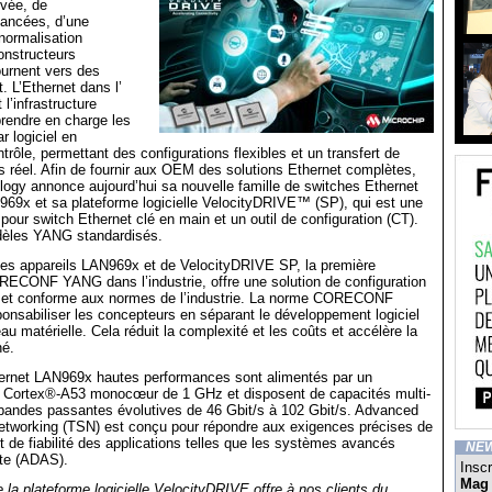
evée, de
vancées, d’une
 normalisation
onstructeurs
ournent vers des
. L’Ethernet dans l’
 l’infrastructure
rendre en charge les
r logiciel en
ntrôle, permettant des configurations flexibles et un transfert de
 réel. Afin de fournir aux OEM des solutions Ethernet complètes,
ogy annonce aujourd’hui sa nouvelle famille de switches Ethernet
969x et sa plateforme logicielle VelocityDRIVE™ (SP), qui est une
e pour switch Ethernet clé en main et un outil de configuration (CT).
dèles YANG standardisés.
es appareils LAN969x et de VelocityDRIVE SP, la première
RECONF YANG dans l’industrie, offre une solution de configuration
 et conforme aux normes de l’industrie. La norme CORECONF
nsabiliser les concepteurs en séparant le développement logiciel
au matérielle. Cela réduit la complexité et les coûts et accélère la
hé.
ernet LAN969x hautes performances sont alimentés par un
Cortex®-A53 monocœur de 1 GHz et disposent de capacités multi-
 bandes passantes évolutives de 46 Gbit/s à 102 Gbit/s. Advanced
etworking (TSN) est conçu pour répondre aux exigences précises de
t de fiabilité des applications telles que les systèmes avancés
NE
ite (ADAS).
Inscr
Mag
e la plateforme logicielle VelocityDRIVE offre à nos clients du