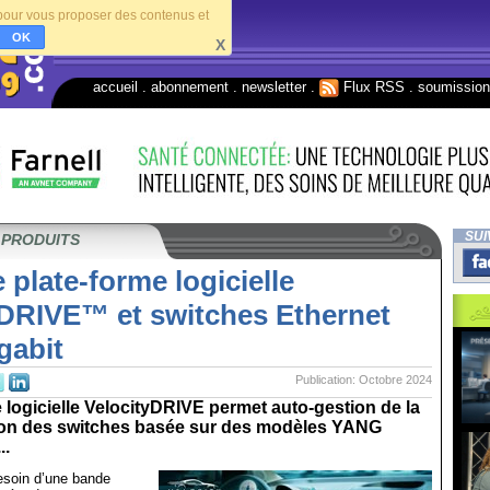
s pour vous proposer des contenus et
OK
X
accueil
.
abonnement
.
newsletter
.
Flux RSS
.
soumissio
SUI
 PRODUITS
 plate-forme logicielle
yDRIVE™ et switches Ethernet
gabit
Publication: Octobre 2024
 logicielle VelocityDRIVE permet auto-gestion de la
on des switches basée sur des modèles YANG
..
esoin d’une bande