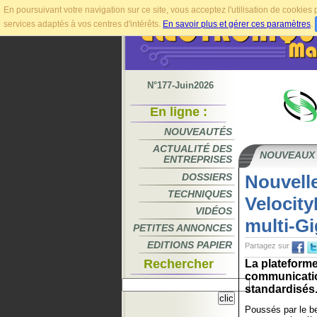
En poursuivant votre navigation sur ce site, vous acceptez l'utilisation de cookie
services adaptés à vos centres d'intérêts.
En savoir plus et gérer ces paramètres
.
N°177-Juin2026
En ligne :
NOUVEAUTÉS
ACTUALITÉ DES
NOUVEAUX
ENTREPRISES
DOSSIERS
Nouvelle
TECHNIQUES
Velocit
VIDÉOS
multi-Gi
PETITES ANNONCES
EDITIONS PAPIER
Partagez sur
Rechercher
La plateforme
communicati
standardisés.
Poussés par le b