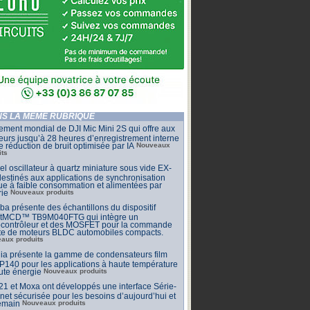
S LA MÊME RUBRIQUE
ment mondial de DJI Mic Mini 2S qui offre aux
eurs jusqu’à 28 heures d’enregistrement interne
e réduction de bruit optimisée par IA
Nouveaux
its
l oscillateur à quartz miniature sous vide EX-
estinés aux applications de synchronisation
que à faible consommation et alimentées par
rie
Nouveaux produits
ba présente des échantillons du dispositif
tMCD™ TB9M040FTG qui intègre un
ocontrôleur et des MOSFET pour la commande
cte de moteurs BLDC automobiles compacts.
aux produits
ia présente la gamme de condensateurs film
140 pour les applications à haute température
ute énergie
Nouveaux produits
 et Moxa ont développés une interface Série-
net sécurisée pour les besoins d’aujourd’hui et
emain
Nouveaux produits