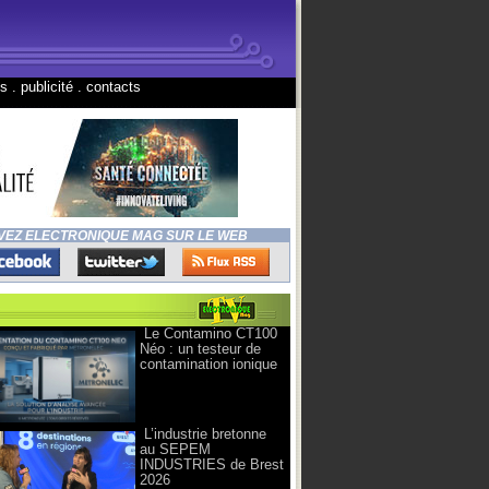
ns
.
publicité
.
contacts
VEZ ELECTRONIQUE MAG SUR LE WEB
Le Contamino CT100
Néo : un testeur de
contamination ionique
L’industrie bretonne
au SEPEM
INDUSTRIES de Brest
2026