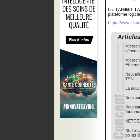
Les LAN9691, LAN
plateforme logici
https://www.micr
Article
Microch
générat
Microch
Etherne
Nouvelle
TSN
La nouv
Nouveau
Nouveau
l'automa
NETGEAR
NETGEAR
points 