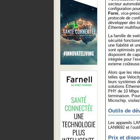
secteur automobil
configuration pou
Forni
, vice-prés
protocole de conf
développer des lo
Ethernet multifou
La famille de sw
sécurité fonction
une fiabilité et u
sont optimisés po
disposent de cap
intégrée pour l’e
externe coûteuse
Alors que les rés
telles que Veloci
leurs systèmes de
solutions Ethern
PHY de 10 Mbps à
terminaison. Pour
Microchip, visite
Outils de d
Les appareils LAN
LAN9692 et l’outi
Prix et dispo