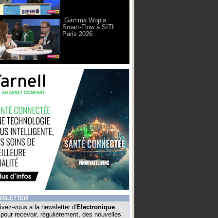
Gamma Wopla
Smart-Flow à SITL
Paris 2026
WSLETTER
ivez-vous a la newsletter d'
Electronique
pour recevoir, régulièrement, des nouvelles