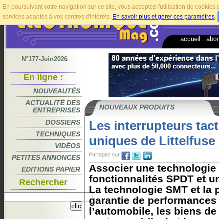
En poursuivant votre navigation sur ce site, vous acceptez l'utilisation de cookie
services adaptés à vos centres d'intérêts.
En savoir plus et gérer ces paramètres
.
accueil
.
abo
N°177-Juin2026
En ligne :
NOUVEAUTÉS
ACTUALITÉ DES
NOUVEAUX PRODUITS
ENTREPRISES
DOSSIERS
Les interrupteurs tac
TECHNIQUES
uniques de Littelfuse
VIDÉOS
Partagez sur
PETITES ANNONCES
Associer une technologie 
EDITIONS PAPIER
fonctionnalités SPDT et u
Rechercher
La technologie SMT et la p
garantie de performances
l’automobile, les biens d