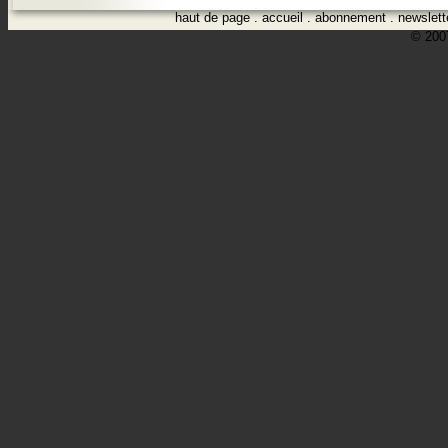
haut de page
.
accueil
.
abonnement
.
newslett
© 2007