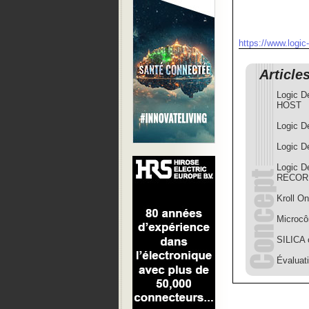
https://www.logic
Article
Logic D
HOST
Logic D
Logic D
Logic D
RECOR
Kroll O
Microcô
SILICA 
Évaluat