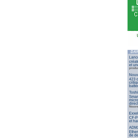
DAN
Lance
créat
et un
produ
Nouve
423 d
criti
batte
Toshi
Smar
micr
dire
Nouve
Exxel
CF-PP
et ha
ADM21
Ether
de d