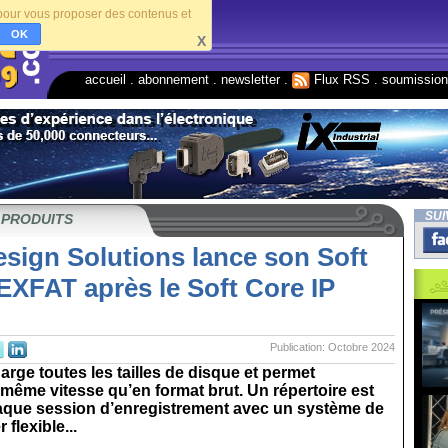
s pour vous proposer des contenus et
OK
X
accueil
.
abonnement
.
newsletter
.
Flux RSS
.
soumissio
SUI
 PRODUITS
sign Solutions lance son Soft
EXFAT après le Soft Core IP
Publication: Octobre 2024
harge toutes les tailles de disque et permet
a même vitesse qu’en format brut. Un répertoire est
aque session d’enregistrement avec un système de
r flexible...