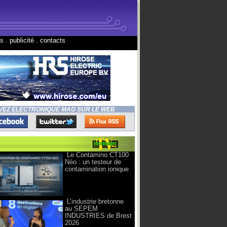
ns
.
publicité
.
contacts
VEZ ELECTRONIQUE MAG SUR LE WEB
Le Contamino CT100
Néo : un testeur de
contamination ionique
L’industrie bretonne
au SEPEM
INDUSTRIES de Brest
2026