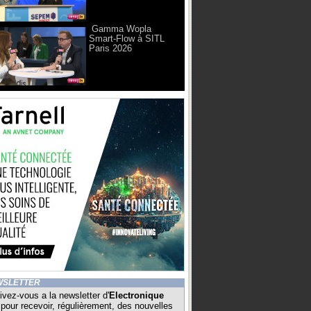
Gamma Wopla
Smart-Flow à SITL
Paris 2026
WSLETTER
ivez-vous a la newsletter d'
Electronique
pour recevoir, régulièrement, des nouvelles