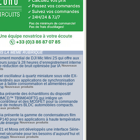
S LA MÊME RUBRIQUE
ment mondial de DJI Mic Mini 2S qui offre aux
eurs jusqu’à 28 heures d’enregistrement interne
e réduction de bruit optimisée par IA
Nouveaux
its
l oscillateur à quartz miniature sous vide EX-
estinés aux applications de synchronisation
que à faible consommation et alimentées par
rie
Nouveaux produits
ba présente des échantillons du dispositif
tMCD™ TB9M040FTG qui intègre un
ocontrôleur et des MOSFET pour la commande
cte de moteurs BLDC automobiles compacts.
aux produits
ia présente la gamme de condensateurs film
140 pour les applications à haute température
ute énergie
Nouveaux produits
 et Moxa ont développés une interface Série-
net sécurisée pour les besoins d’aujourd’hui et
emain
Nouveaux produits