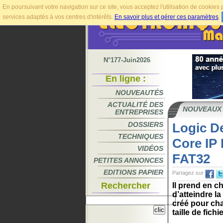
En poursuivant votre navigation sur ce site, vous acceptez l'utilisation de cookie
services adaptés à vos centres d'intérêts.
En savoir plus et gérer ces paramètres
.
N°177-Juin2026
En ligne :
NOUVEAUTÉS
ACTUALITÉ DES
NOUVEAUX
ENTREPRISES
DOSSIERS
Logic De
TECHNIQUES
Core IP 
VIDÉOS
FAT32
PETITES ANNONCES
EDITIONS PAPIER
Partagez sur
Rechercher
Il prend en c
d’atteindre l
créé pour ch
taille de fichie