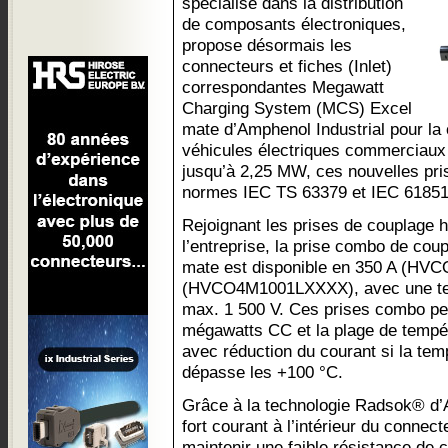
spécialisé dans la distribution
de composants électroniques,
propose désormais les
connecteurs et fiches (Inlet)
correspondantes Megawatt
Charging System (MCS) Excel
mate d’Amphenol Industrial pour la 
véhicules électriques commerciaux e
jusqu’à 2,25 MW, ces nouvelles pr
normes IEC TS 63379 et IEC 61851
Rejoignant les prises de couplage 
l’entreprise, la prise combo de co
mate est disponible en 350 A (HV
(HVCO4M1001LXXXX), avec une ten
max. 1 500 V. Ces prises combo pe
mégawatts CC et la plage de tempér
avec réduction du courant si la te
dépasse les +100 °C.
Grâce à la technologie Radsok® d’
fort courant à l’intérieur du connect
maintenir une faible résistance de 