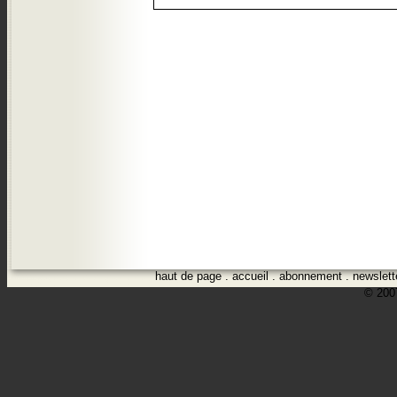
haut de page
.
accueil
.
abonnement
.
newslett
© 2007