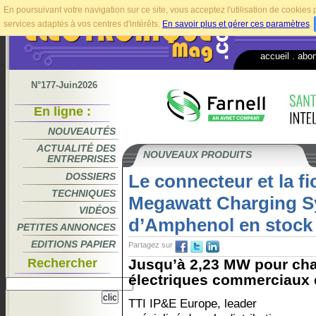
En poursuivant votre navigation sur ce site, vous acceptez l'utilisation de cookie
services adaptés à vos centres d'intérêts.
En savoir plus et gérer ces paramètres
.
accueil
.
abo
N°177-Juin2026
En ligne :
NOUVEAUTÉS
ACTUALITÉ DES
NOUVEAUX PRODUITS
ENTREPRISES
DOSSIERS
Le connecteur et la fic
TECHNIQUES
Megawatt Charging S
VIDÉOS
d’Amphenol en stock
PETITES ANNONCES
EDITIONS PAPIER
Partagez sur
Rechercher
Jusqu’à 2,23 MW pour cha
électriques commerciaux et
TTI IP&E Europe, leader