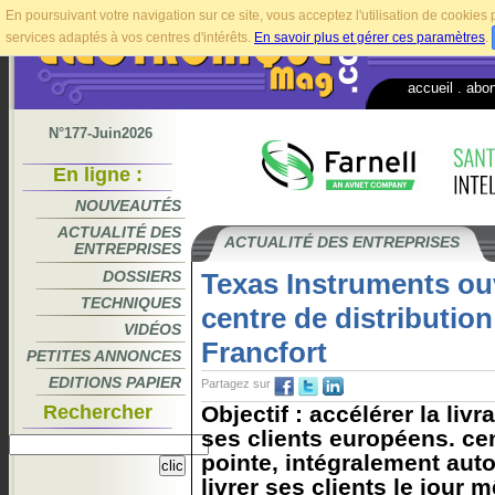
En poursuivant votre navigation sur ce site, vous acceptez l'utilisation de cookie
services adaptés à vos centres d'intérêts.
En savoir plus et gérer ces paramètres
.
accueil
.
abo
N°177-Juin2026
En ligne :
NOUVEAUTÉS
ACTUALITÉ DES
ACTUALITÉ DES ENTREPRISES
ENTREPRISES
DOSSIERS
Texas Instruments o
TECHNIQUES
centre de distribution
VIDÉOS
Francfort
PETITES ANNONCES
EDITIONS PAPIER
Partagez sur
Rechercher
Objectif : accélérer la liv
ses clients européens. cen
pointe, intégralement aut
livrer ses clients le jour