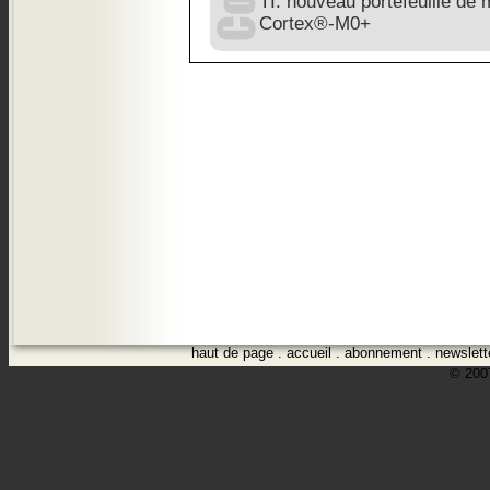
TI: nouveau portefeuille de
Cortex®-M0+
haut de page
.
accueil
.
abonnement
.
newslett
© 2007