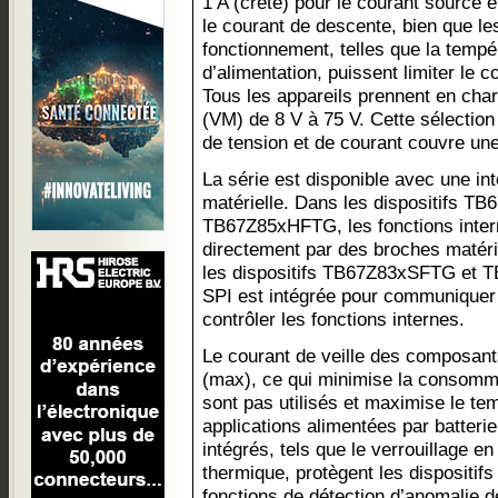
1 A (crête) pour le courant source e
le courant de descente, bien que le
fonctionnement, telles que la tempé
d’alimentation, puissent limiter le 
Tous les appareils prennent en char
(VM) de 8 V à 75 V. Cette sélection
de tension et de courant couvre un
La série est disponible avec une i
matérielle. Dans les dispositifs T
TB67Z85xHFTG, les fonctions inter
directement par des broches matéri
les dispositifs TB67Z83xSFTG et 
SPI est intégrée pour communiquer
contrôler les fonctions internes.
Le courant de veille des composants
(max), ce qui minimise la consommat
sont pas utilisés et maximise le tem
applications alimentées par batterie
intégrés, tels que le verrouillage e
thermique, protègent les dispositif
fonctions de détection d’anomalie 