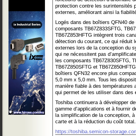
protection contre les surintensité
externes, améliorant ainsi la fiabili
Logés dans des boîtiers QFN40 de
composants TB67Z833SFTG, TB6
TB67Z853HFTG intègrent trois cana
détection du courant, ce qui rédui
externes lors de la conception du s
qui ne nécessitent pas d’amplificat
les composants TB67Z830SFTG, 
TB67Z850SFTG et TB67Z850HFTG s
boîtiers QFN32 encore plus compa
5,0 mm x 5,0 mm. Tous les disposit
manière fiable à des températures a
qui permet de les utiliser dans des
Toshiba continuera à développer de
gamme d’applications et à fournir d
la simplification de la conception, à
carte et à la réduction du coût total.
https://toshiba.semicon-storage.co