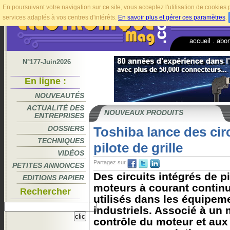
En poursuivant votre navigation sur ce site, vous acceptez l'utilisation de cookie
services adaptés à vos centres d'intérêts.
En savoir plus et gérer ces paramètres
.
accueil
.
abo
N°177-Juin2026
En ligne :
NOUVEAUTÉS
ACTUALITÉ DES
NOUVEAUX PRODUITS
ENTREPRISES
DOSSIERS
Toshiba lance des cir
TECHNIQUES
pilote de grille
VIDÉOS
Partagez sur
PETITES ANNONCES
Des circuits intégrés de pi
EDITIONS PAPIER
moteurs à courant continu
Rechercher
utilisés dans les équipem
industriels. Associé à un 
contrôle du moteur et au