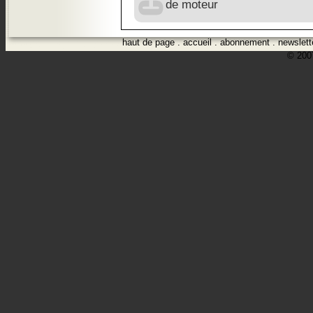
de moteur
haut de page
.
accueil
.
abonnement
.
newslett
© 2007