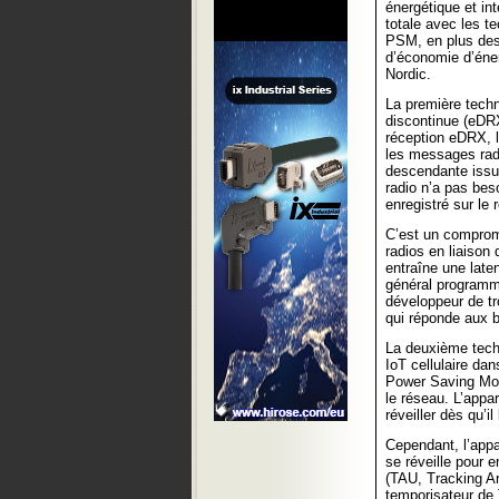
énergétique et in
totale avec les t
PSM, en plus des 
d’économie d’éner
Nordic.
La première techn
discontinue (eDRX
réception eDRX, l’
les messages radi
descendante issu
radio n’a pas bes
enregistré sur le
C’est un compromi
radios en liaison 
entraîne une late
général programma
développeur de tr
qui réponde aux b
La deuxième techn
IoT cellulaire da
Power Saving Mode
le réseau. L’appa
réveiller dès qu’
Cependant, l’appa
se réveille pour 
(TAU, Tracking Ar
temporisateur de 