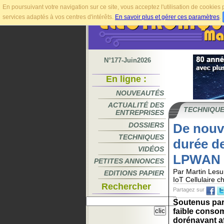
En poursuivant votre navigation sur ce site, vous acceptez l'utilisation de cookie
services adaptés à vos centres d'intérêts.
En savoir plus et gérer ces paramètres
.
N°177-Juin2026
En ligne :
NOUVEAUTÉS
ACTUALITÉ DES
TECHNIQU
ENTREPRISES
DOSSIERS
De nouve
TECHNIQUES
durée de
VIDÉOS
LPWAN
PETITES ANNONCES
Par Martin Lesu
EDITIONS PAPIER
IoT Cellulaire 
Rechercher
Partagez sur
Soutenus par 
faible consom
dorénavant aff