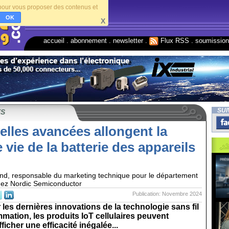
s pour vous proposer des contenus et
OK
X
accueil
.
abonnement
.
newsletter
.
Flux RSS
.
soumissio
SUI
ES
lles avancées allongent la
 vie de la batterie des appareils
nd, responsable du marketing technique pour le département
chez Nordic Semiconductor
Publication: Novembre 2024
les dernières innovations de la technologie sans fil
mation, les produits IoT cellulaires peuvent
icher une efficacité inégalée...