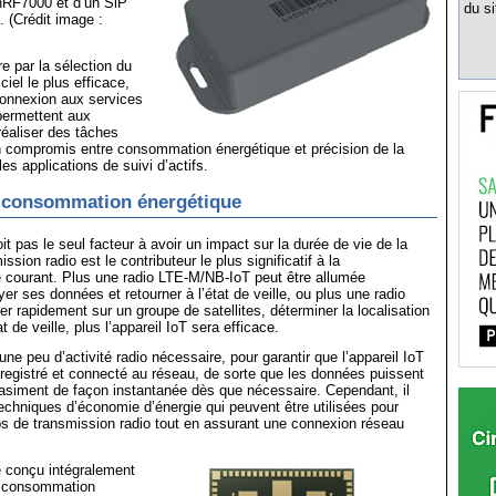
 nRF7000 et d’un SiP
du si
. (Crédit image :
 par la sélection du
ciel le plus efficace,
 connexion aux services
permettent aux
éaliser des tâches
un compromis entre consommation énergétique et précision de la
les applications de suivi d’actifs.
a consommation énergétique
t pas le seul facteur à avoir un impact sur la durée de vie de la
ission radio est le contributeur le plus significatif à la
courant. Plus une radio LTE-M/NB-IoT peut être allumée
er ses données et retourner à l’état de veille, ou plus une radio
r rapidement sur un groupe de satellites, déterminer la localisation
at de veille, plus l’appareil IoT sera efficace.
 une peu d’activité radio nécessaire, pour garantir que l’appareil IoT
enregistré et connecté au réseau, de sorte que les données puissent
asiment de façon instantanée dès que nécessaire. Cependant, il
techniques d’économie d’énergie qui peuvent être utilisées pour
s de transmission radio tout en assurant une connexion réseau
 conçu intégralement
a consommation