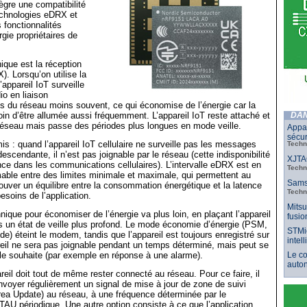
tègre une compatibilité
echnologies eDRX et
fonctionnalités
gie propriétaires de
ique est la réception
). Lorsqu’on utilise la
appareil IoT surveille
o en liaison
s du réseau moins souvent, ce qui économise de l’énergie car la
oin d’être allumée aussi fréquemment. L’appareil IoT reste attaché et
DAN
 réseau mais passe des périodes plus longues en mode veille.
Appar
sécur
s : quand l’appareil IoT cellulaire ne surveille pas les messages
Techn
descendante, il n’est pas joignable par le réseau (cette indisponibilité
XJTAG
nce dans les communications cellulaires). L’intervalle eDRX est en
Techn
ble entre des limites minimale et maximale, qui permettent au
Samsu
ouver un équilibre entre la consommation énergétique et la latence
Techn
esoins de l’application.
Mitsu
ique pour économiser de l’énergie va plus loin, en plaçant l’appareil
fusio
ns un état de veille plus profond. Le mode économie d’énergie (PSM,
STMic
) éteint le modem, tandis que l’appareil est toujours enregistré sur
intel
reil ne sera pas joignable pendant un temps déterminé, mais peut se
il le souhaite (par exemple en réponse à une alarme).
Le co
auto
reil doit tout de même rester connecté au réseau. Pour ce faire, il
envoyer régulièrement un signal de mise à jour de zone de suivi
ea Update) au réseau, à une fréquence déterminée par le
TAU périodique. Une autre option consiste à ce que l’application