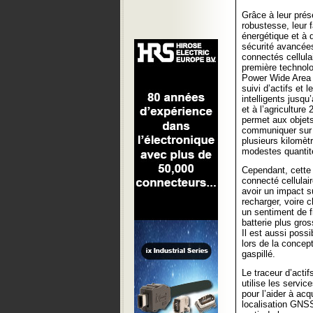
Grâce à leur prés
robustesse, leur
énergétique et à 
sécurité avancées
connectés cellula
première techno
Power Wide Area 
suivi d’actifs et 
intelligents jusqu’
et à l’agriculture 2
permet aux objet
communiquer sur 
plusieurs kilomètr
modestes quantité
Cependant, cette q
connecté cellulai
avoir un impact su
recharger, voire 
un sentiment de fr
batterie plus gro
Il est aussi poss
lors de la concep
gaspillé.
Le traceur d’acti
utilise les servi
pour l’aider à ac
localisation GNSS,