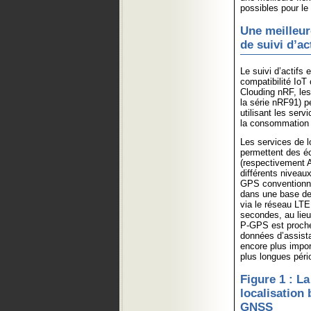
possibles pour le
Une meilleur
de suivi d’ac
Le suivi d’actifs 
compatibilité IoT 
Clouding nRF, les
la série nRF91) p
utilisant les serv
la consommation 
Les services de lo
permettent des éc
(respectivement 
différents niveau
GPS conventionne
dans une base de 
via le réseau LTE 
secondes, au lieu
P-GPS est proche
données d’assista
encore plus impor
plus longues péri
Figure 1 : La
localisation 
GNSS