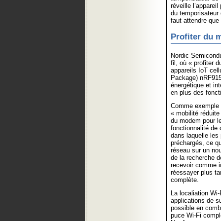
réveille l’appare
du temporisateur d
faut attendre que 
Profiter du 
Nordic Semicondu
fil, où « profiter
appareils IoT cel
Package) nRF9151
énergétique et in
en plus des fonct
Comme exemple de 
« mobilité réduite
du modem pour les
fonctionnalité de 
dans laquelle les
préchargés, ce qu
réseau sur un nou
de la recherche d
recevoir comme in
réessayer plus tar
complète.
La localiation Wi-
applications de su
possible en comb
puce Wi-Fi comp