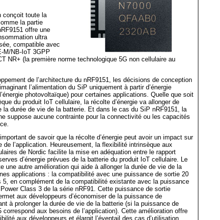
conçoit toute la
 comme la partie
 nRF9151 offre une
onsommation ultra
isée, compatible avec
TE-M/NB-IoT 3GPP
CT NR+ (la première norme technologique 5G non cellulaire au
oppement de l’architecture du nRF9151, les décisions de conception
 imaginant l’alimentation du SiP uniquement à partir d’énergie
’énergie photovoltaïque) pour certaines applications. Quelle que soit
sèque du produit IoT cellulaire, la récolte d’énergie va allonger de
ve la durée de vie de la batterie. Et dans le cas du SiP nRF9151, la
 ne suppose aucune contrainte pour la connectivité ou les capacités
uce.
 important de savoir que la récolte d’énergie peut avoir un impact sur
e de l’application. Heureusement, la flexibilité intrinsèque aux
ulaires de Nordic facilite la mise en adéquation entre le rapport
serves d’énergie prévues de la batterie du produit IoT cellulaire. Le
une autre amélioration qui aide à allonger la durée de vie de la
ines applications : la compatibilité avec une puissance de sortie 20
5, en complément de la compatibilité existante avec la puissance
Power Class 3 de la série nRF91. Cette puissance de sortie
ermet aux développeurs d’économiser de la puissance de
nt à prolonger la durée de vie de la batterie (si la puissance de
5 correspond aux besoins de l’application). Cette amélioration offre
ibilité aux développeurs et élargit l’éventail des cas d’utilisation