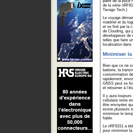
partir de la puce
de la série nRF91
Tavago Tech.)
Le voyage démarre
matériel et du logi
et se finit par la
de Clouding, qui 
développeurs de r
telles que faire 
localisation dans 
Minimiser l
Bien que ce ne soi
batterie, la transm
consommation de 
rapidement, envoy
GNSS peut se fixe
et retourner à l’ét
Il y aura toujours
cellulaire reste 
être envoyées qu
existe plusieurs 
minimiser le temp
fiable.
Le nRF9151 a été
pour minimiser l