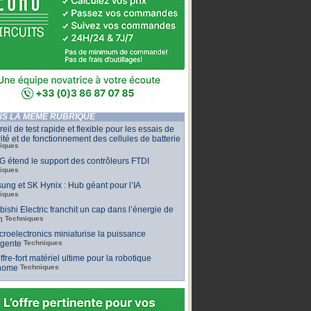
S LA MÊME RUBRIQUE
eil de test rapide et flexible pour les essais de
ité et de fonctionnement des cellules de batterie
iques
 étend le support des contrôleurs FTDI
iques
ng et SK Hynix : Hub géant pour l’IA
iques
bishi Electric franchit un cap dans l’énergie de
n
Techniques
roelectronics miniaturise la puissance
ligente
Techniques
ffre-fort matériel ultime pour la robotique
nome
Techniques