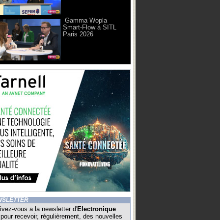
Gamma Wopla
Smart-Flow à SITL
Paris 2026
WSLETTER
ivez-vous a la newsletter d'
Electronique
pour recevoir, régulièrement, des nouvelles