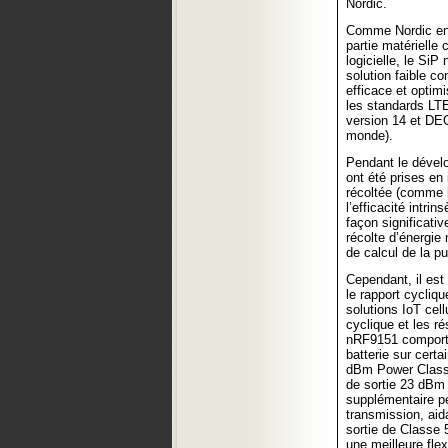
Nordic.
Comme Nordic en 
partie matérielle
logicielle, le SiP
solution faible c
efficace et optim
les standards L
version 14 et DE
monde).
Pendant le dével
ont été prises en
récoltée (comme l
l’efficacité intrin
façon significati
récolte d’énergie
de calcul de la p
Cependant, il est
le rapport cycliqu
solutions IoT cell
cyclique et les ré
nRF9151 comporte 
batterie sur certa
dBm Power Class 
de sortie 23 dBm 
supplémentaire p
transmission, aida
sortie de Classe 
une meilleure flex