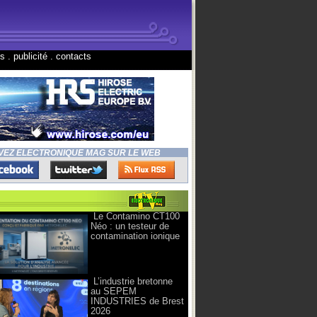
ns
.
publicité
.
contacts
VEZ ELECTRONIQUE MAG SUR LE WEB
Le Contamino CT100
Néo : un testeur de
contamination ionique
L’industrie bretonne
au SEPEM
INDUSTRIES de Brest
2026