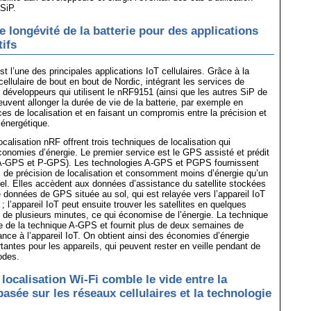
 SiP.
e longévité de la batterie pour des applications
tifs
est l’une des principales applications IoT cellulaires. Grâce à la
cellulaire de bout en bout de Nordic, intégrant les services de
 développeurs qui utilisent le nRF9151 (ainsi que les autres SiP de
euvent allonger la durée de vie de la batterie, par exemple en
ices de localisation et en faisant un compromis entre la précision et
énergétique.
calisation nRF offrent trois techniques de localisation qui
onomies d’énergie. Le premier service est le GPS assisté et prédit
A-GPS et P-GPS). Les technologies A-GPS et PGPS fournissent
x de précision de localisation et consomment moins d’énergie qu’un
l. Elles accèdent aux données d’assistance du satellite stockées
données de GPS située au sol, qui est relayée vers l’appareil IoT
; l’appareil IoT peut ensuite trouver les satellites en quelques
 de plusieurs minutes, ce qui économise de l’énergie. La technique
 de la technique A-GPS et fournit plus de deux semaines de
nce à l’appareil IoT. On obtient ainsi des économies d’énergie
tantes pour les appareils, qui peuvent rester en veille pendant de
odes.
 localisation Wi-Fi comble le vide entre la
basée sur les réseaux cellulaires et la technologie