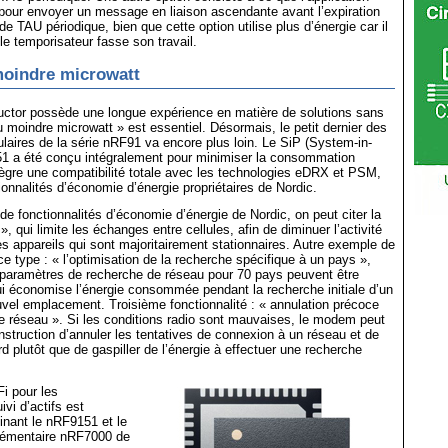
il pour envoyer un message en liaison ascendante avant l’expiration
e TAU périodique, bien que cette option utilise plus d’énergie car il
le temporisateur fasse son travail.
moindre microwatt
ctor possède une longue expérience en matière de solutions sans
 du moindre microwatt » est essentiel. Désormais, le petit dernier des
lulaires de la série nRF91 va encore plus loin. Le SiP (System-in-
 a été conçu intégralement pour minimiser la consommation
tègre une compatibilité totale avec les technologies eDRX et PSM,
ionnalités d’économie d’énergie propriétaires de Nordic.
fonctionnalités d’économie d’énergie de Nordic, on peut citer la
 », qui limite les échanges entre cellules, afin de diminuer l’activité
 appareils qui sont majoritairement stationnaires. Autre exemple de
ce type : « l’optimisation de la recherche spécifique à un pays »,
 paramètres de recherche de réseau pour 70 pays peuvent être
i économise l’énergie consommée pendant la recherche initiale d’un
vel emplacement. Troisième fonctionnalité : « annulation précoce
e réseau ». Si les conditions radio sont mauvaises, le modem peut
struction d’annuler les tentatives de connexion à un réseau et de
d plutôt que de gaspiller de l’énergie à effectuer une recherche
Fi pour les
ivi d’actifs est
inant le nRF9151 et le
lémentaire nRF7000 de