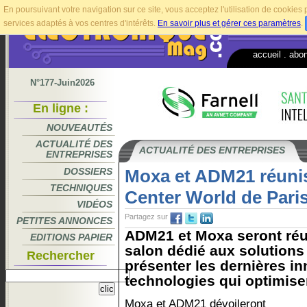
En poursuivant votre navigation sur ce site, vous acceptez l'utilisation de cookie
services adaptés à vos centres d'intérêts.
En savoir plus et gérer ces paramètres
.
accueil
.
abo
N°177-Juin2026
En ligne :
NOUVEAUTÉS
ACTUALITÉ DES
ACTUALITÉ DES ENTREPRISES
ENTREPRISES
DOSSIERS
Moxa et ADM21 réunis
TECHNIQUES
Center World de Pari
VIDÉOS
Partagez sur
PETITES ANNONCES
ADM21 et Moxa seront réu
EDITIONS PAPIER
salon dédié aux solutions
Rechercher
présenter les dernières in
technologies qui optimiser
Moxa et ADM21 dévoileront