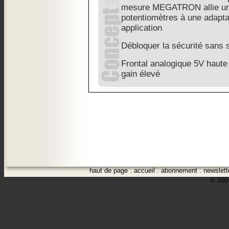
mesure MEGATRON allie un
potentiomètres à une adapta
application
Débloquer la sécurité sans s
Frontal analogique 5V haut
gain élevé
haut de page
.
accueil
.
abonnement
.
newslett
© 2007