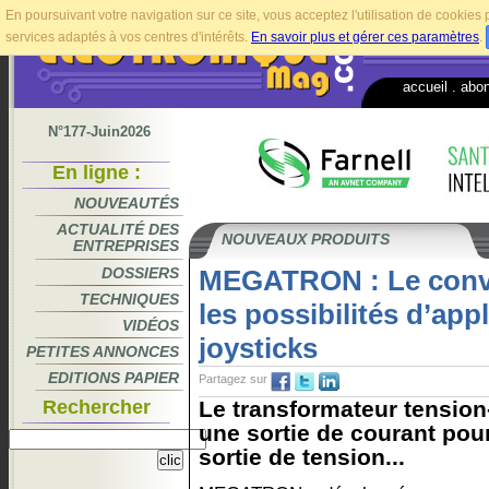
En poursuivant votre navigation sur ce site, vous acceptez l'utilisation de cookie
services adaptés à vos centres d'intérêts.
En savoir plus et gérer ces paramètres
.
accueil
.
abo
N°177-Juin2026
En ligne :
NOUVEAUTÉS
ACTUALITÉ DES
NOUVEAUX PRODUITS
ENTREPRISES
DOSSIERS
MEGATRON : Le conver
TECHNIQUES
les possibilités d’app
VIDÉOS
joysticks
PETITES ANNONCES
EDITIONS PAPIER
Partagez sur
Rechercher
Le transformateur tension
une sortie de courant pour
sortie de tension...