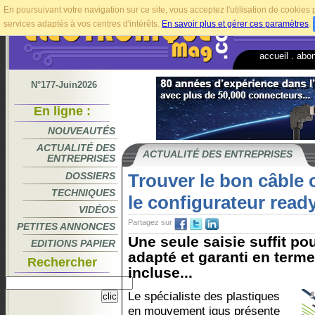
En poursuivant votre navigation sur ce site, vous acceptez l'utilisation de cookie
services adaptés à vos centres d'intérêts.
En savoir plus et gérer ces paramètres
.
accueil
.
abo
N°177-Juin2026
En ligne :
NOUVEAUTÉS
ACTUALITÉ DES
ACTUALITÉ DES ENTREPRISES
ENTREPRISES
DOSSIERS
Trouver le bon câble 
TECHNIQUES
le configurateur read
VIDÉOS
Partagez sur
PETITES ANNONCES
Une seule saisie suffit pou
EDITIONS PAPIER
adapté et garanti en term
Rechercher
incluse...
Le spécialiste des plastiques
en mouvement igus présente