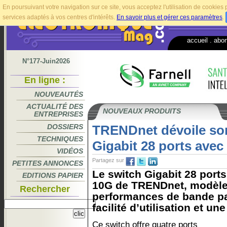
En poursuivant votre navigation sur ce site, vous acceptez l'utilisation de cookie
services adaptés à vos centres d'intérêts.
En savoir plus et gérer ces paramètres
.
accueil
.
abo
N°177-Juin2026
En ligne :
NOUVEAUTÉS
ACTUALITÉ DES
NOUVEAUX PRODUITS
ENTREPRISES
DOSSIERS
TRENDnet dévoile so
TECHNIQUES
Gigabit 28 ports avec
VIDÉOS
Partagez sur
PETITES ANNONCES
Le switch Gigabit 28 port
EDITIONS PAPIER
10G de TRENDnet, modèle 
Rechercher
performances de bande pa
facilité d’utilisation et une 
Ce switch offre quatre ports