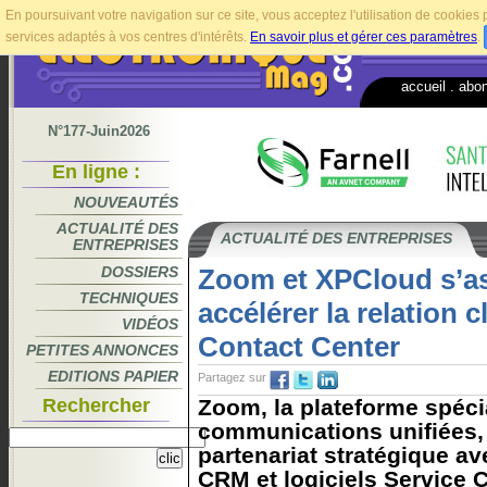
En poursuivant votre navigation sur ce site, vous acceptez l'utilisation de cookie
services adaptés à vos centres d'intérêts.
En savoir plus et gérer ces paramètres
.
accueil
.
abo
N°177-Juin2026
En ligne :
NOUVEAUTÉS
ACTUALITÉ DES
ACTUALITÉ DES ENTREPRISES
ENTREPRISES
DOSSIERS
Zoom et XPCloud s’a
TECHNIQUES
accélérer la relation 
VIDÉOS
Contact Center
PETITES ANNONCES
EDITIONS PAPIER
Partagez sur
Rechercher
Zoom, la plateforme spéci
communications unifiées
partenariat stratégique a
CRM et logiciels Service C