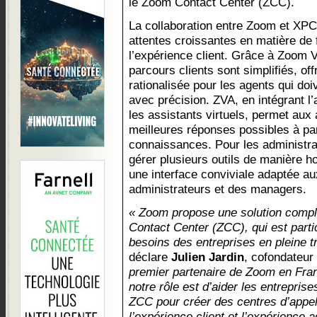
le Zoom Contact Center (ZCC).
La collaboration entre Zoom et XP
attentes croissantes en matière de f
l’expérience client. Grâce à Zoom V
parcours clients sont simplifiés, off
rationalisée pour les agents qui do
avec précision. ZVA, en intégrant l’a
les assistants virtuels, permet aux 
meilleures réponses possibles à par
connaissances. Pour les administra
gérer plusieurs outils de manière h
une interface conviviale adaptée a
administrateurs et des managers.
« Zoom propose une solution compl
Contact Center (ZCC), qui est part
besoins des entreprises en pleine t
déclare
Julien Jardin
, cofondateu
premier partenaire de Zoom en Fran
notre rôle est d’aider les entreprise
ZCC pour créer des centres d’appels
l’expérience client et l’expérience a