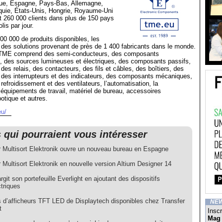
ue, Espagne, Pays-Bas, Allemagne,
uie, États-Unis, Hongrie, Royaume-Uni
rt 260 000 clients dans plus de 150 pays
lis par jour.
00 000 de produits disponibles, les
t des solutions provenant de près de 1 400 fabricants dans le monde.
e TME comprend des semi-conducteurs, des composants
s, des sources lumineuses et électriques, des composants passifs,
des relais, des contacteurs, des fils et câbles, des boîtiers, des
 des interrupteurs et des indicateurs, des composants mécaniques,
efroidissement et des ventilateurs, l’automatisation, la
équipements de travail, matériel de bureau, accessoires
otique et autres.
eu/
s qui pourraient vous intéresser
r Multisort Elektronik ouvre un nouveau bureau en Espagne
 Multisort Elektronik en nouvelle version Altium Designer 14
git son portefeuille Everlight en ajoutant des dispositifs
triques
 d’afficheurs TFT LED de Displaytech disponibles chez Transfer
NE
t
Inscr
Mag