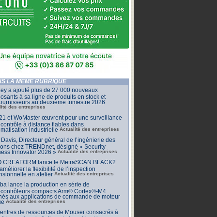
S LA MÊME RUBRIQUE
ey a ajouté plus de 27 000 nouveaux
sants à sa ligne de produits en stock et
ournisseurs au deuxième trimestre 2026
lité des entreprises
1 et WoMaster œuvrent pour une surveillance
 contrôle à distance fiables dans
omatisation industrielle
Actualité des entreprises
Davis, Directeur général de l’ingénierie des
ions chez TRENDnet, désigné « Security
ess Innovator 2026 »
Actualité des entreprises
 CREAFORM lance le MetraSCAN BLACK2
améliorer la flexibilité de l’inspection
sionnelle en atelier
Actualité des entreprises
ba lance la production en série de
ocontrôleurs compacts Arm® Cortex®-M4
inés aux applications de commande de moteur
ue
Actualité des entreprises
centres de ressources de Mouser consacrés à