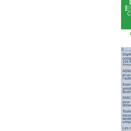
DAN
DigiK
compo
104 f
Actua
ADM2
et un
l’aut
Evan 
solut
Busin
FARO
pour 
dimen
Toshi
micr
dest
uniq
Les 