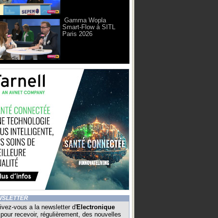
Gamma Wopla
Smart-Flow à SITL
Paris 2026
WSLETTER
ivez-vous a la newsletter d'
Electronique
pour recevoir, régulièrement, des nouvelles