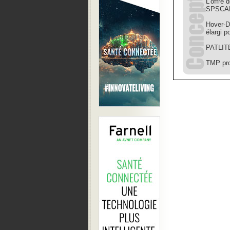
L’offre
SPSCA
Hover-D
élargi p
PATLIT
TMP pro