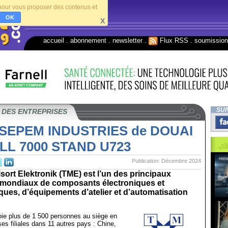
s pour vous proposer des contenus et
OK
X
accueil
.
abonnement
.
newsletter
.
Flux RSS
.
soumissio
SUI
 DES ENTREPRISES
 SEPEM INDUSTRIES de DOUAI
LL 7000 STAND U723
Publication: Décembre 2024
isort Elektronik (TME) est l’un des principaux
s mondiaux de composants électroniques et
ques, d’équipements d’atelier et d’automatisation
oie plus de 1 500 personnes au siège en
es filiales dans 11 autres pays : Chine,