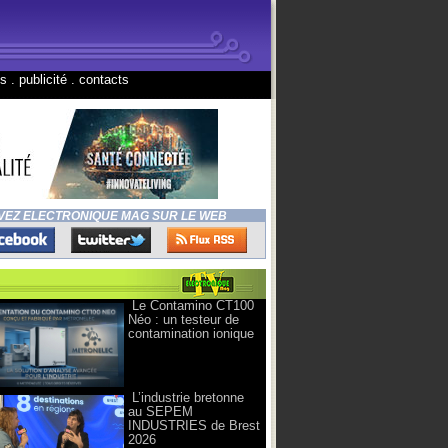
ns
.
publicité
.
contacts
VEZ ELECTRONIQUE MAG SUR LE WEB
Le Contamino CT100
Néo : un testeur de
contamination ionique
L’industrie bretonne
au SEPEM
INDUSTRIES de Brest
2026