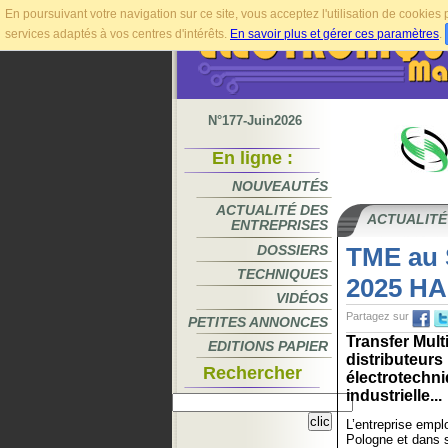
En poursuivant votre navigation sur ce site, vous acceptez l'utilisation de cookie
services adaptés à vos centres d'intérêts.
En savoir plus et gérer ces paramètres
.
N°177-Juin2026
En ligne :
NOUVEAUTÉS
ACTUALITÉ DES
ACTUALITÉ
ENTREPRISES
DOSSIERS
TME au
TECHNIQUES
2025 HA
VIDÉOS
Partagez sur
PETITES ANNONCES
Transfer Mult
EDITIONS PAPIER
distributeur
Rechercher
électrotechni
industrielle...
L’entreprise empl
Pologne et dans s