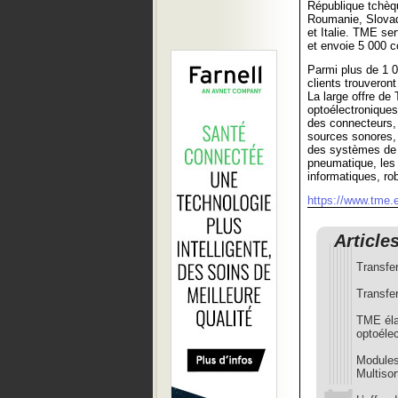
République tchèq
Roumanie, Slovaq
et Italie. TME se
et envoie 5 000 co
Parmi plus de 1 0
clients trouveron
La large offre d
optoélectronique
des connecteurs, 
sources sonores,
des systèmes de r
pneumatique, les 
informatiques, rob
https://www.tme.
Article
Transfe
Transfer
TME élar
optoélec
Modules
Multisor