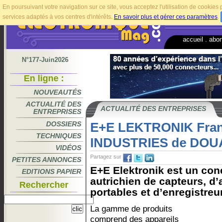
En poursuivant votre navigation sur ce site, vous acceptez l'utilisation de cookie
services adaptés à vos centres d'intérêts.
En savoir plus et gérer ces paramètres
.
accueil
.
abo
N°177-Juin2026
En ligne :
NOUVEAUTÉS
ACTUALITÉ DES
ACTUALITÉ DES ENTREPRISES
ENTREPRISES
DOSSIERS
E+E LEKTRONIK Fra
TECHNIQUES
INDUSTRIES de DOUA
VIDÉOS
Partagez sur
PETITES ANNONCES
E+E Elektronik est un conc
EDITIONS PAPIER
autrichien de capteurs, d
Rechercher
portables et d’enregistreu
La gamme de produits
comprend des appareils