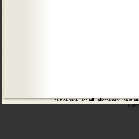
haut de page
.
accueil
.
abonnement
.
newslett
© 2007