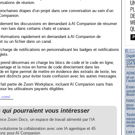
ersations de réunion.
 prochaines étapes d’un projet dans une conversation au sein d’un
 Companion.
idement les discussions en demandant à AI Companion de résumer
 non lues dans certains chats et canaux.
nformations rapidement en demandant à AI Companion de
et ou un fichier dans un canal.
charge de notifications en personnalisant les badges et notifications
DAN
lets.
DigiK
compo
rend désormais en charge les blocs de code et le code en ligne,
104 f
Actua
le partage et la mise en forme de code directement dans les
 en ligne permet de mettre en évidence des extraits de texte, les
ADM2
ent distincts pour éviter toute confusion avec les autres messages.
et un
l’aut
ait partie de Zoom Workplace, incluant AI Companion sans frais
Evan 
ur les utilisateurs payants éligibles.
solut
Busin
m.com/
FARO
pour 
dimen
s qui pourraient vous intéresser
Toshi
micr
nce Zoom Docs, un espace de travail alimenté par l’IA
dest
uniq
olutionne la collaboration avec une IA agentique et 45
Les 
ions pour AI Companion