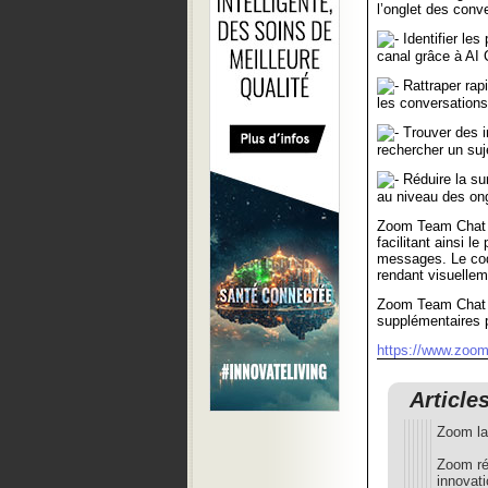
l’onglet des conv
Identifier les
canal grâce à AI
Rattraper rap
les conversations
Trouver des i
rechercher un suj
Réduire la sur
au niveau des ong
Zoom Team Chat p
facilitant ainsi 
messages. Le code
rendant visuellem
Zoom Team Chat f
supplémentaires po
https://www.zoo
Article
Zoom la
Zoom rév
innovat