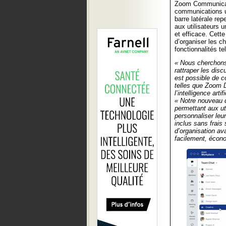
Zoom Communicati
communications u
barre latérale re
aux utilisateurs 
et efficace. Cette
d’organiser les c
fonctionnalités te
« Nous cherchons 
rattraper les dis
est possible de c
telles que Zoom 
l’intelligence artif
« Notre nouveau d
permettant aux uti
personnaliser leu
inclus sans frais 
d’organisation av
facilement, écono