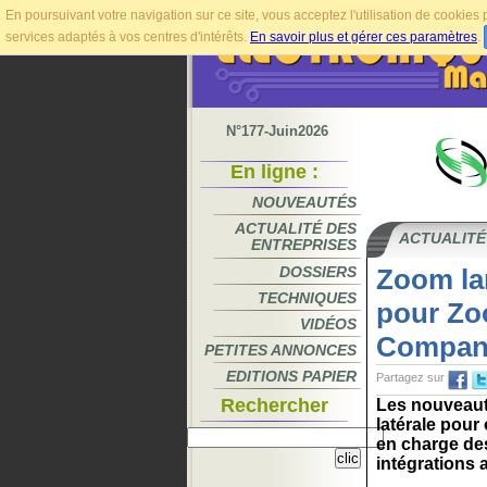
En poursuivant votre navigation sur ce site, vous acceptez l'utilisation de cookie
services adaptés à vos centres d'intérêts.
En savoir plus et gérer ces paramètres
.
N°177-Juin2026
En ligne :
NOUVEAUTÉS
ACTUALITÉ DES
ACTUALITÉ
ENTREPRISES
DOSSIERS
Zoom la
TECHNIQUES
pour Zo
VIDÉOS
Compan
PETITES ANNONCES
EDITIONS PAPIER
Partagez sur
Rechercher
Les nouveaut
latérale pour
en charge des
intégrations 