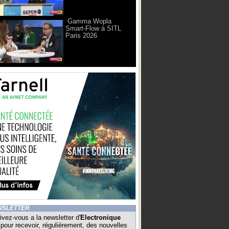
Gamma Wopla
Smart-Flow à SITL
Paris 2026
WSLETTER
ivez-vous a la newsletter d'
Electronique
pour recevoir, régulièrement, des nouvelles