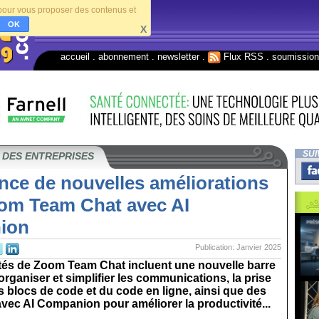
s pour vous proposer des contenus et
OK
X
accueil
.
abonnement
.
newsletter
.
Flux RSS
.
soumissio
SUI
 DES ENTREPRISES
nce de nouvelles améliorations
om Team Chat avec AI
ion
Publication: Janvier 2025
és de Zoom Team Chat incluent une nouvelle barre
 organiser et simplifier les communications, la prise
 blocs de code et du code en ligne, ainsi que des
avec AI Companion pour améliorer la productivité...