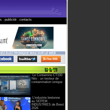
ns
.
publicité
.
contacts
VEZ ELECTRONIQUE MAG SUR LE WEB
Le Contamino CT100
Néo : un testeur de
contamination ionique
L’industrie bretonne
au SEPEM
INDUSTRIES de Brest
2026