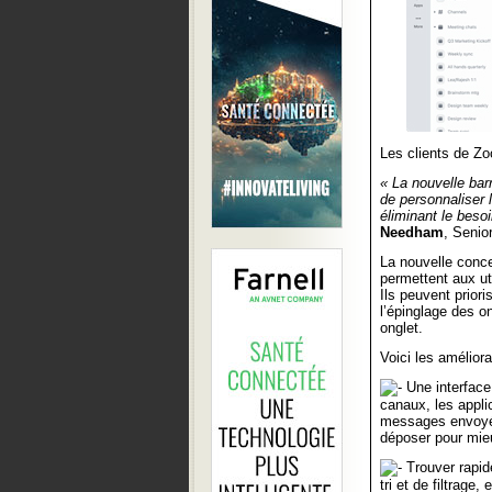
Les clients de Zo
« La nouvelle barr
de personnaliser l
éliminant le besoi
Needham
, Senio
La nouvelle conce
permettent aux uti
Ils peuvent priori
l’épinglage des o
onglet.
Voici les amélior
Une interface 
canaux, les appli
messages envoyés,
déposer pour mieu
Trouver rapid
tri et de filtrage,