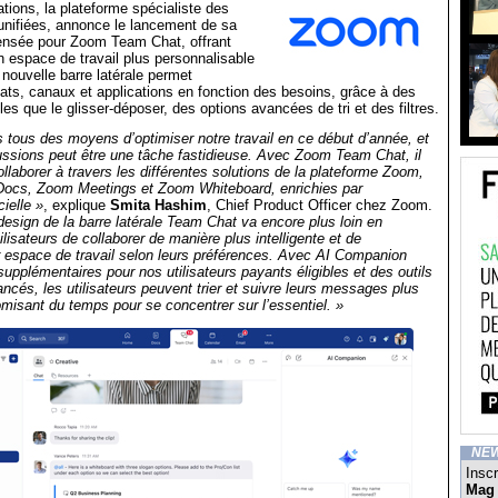
ons, la plateforme spécialiste des
nifiées, annonce le lancement de sa
pensée pour Zoom Team Chat, offrant
un espace de travail plus personnalisable
 nouvelle barre latérale permet
hats, canaux et applications en fonction des besoins, grâce à des
lles que le glisser-déposer, des options avancées de tri et des filtres.
tous des moyens d’optimiser notre travail en ce début d’année, et
cussions peut être une tâche fastidieuse. Avec Zoom Team Chat, il
ollaborer à travers les différentes solutions de la plateforme Zoom,
Docs, Zoom Meetings et Zoom Whiteboard, enrichies par
icielle »
, explique
Smita Hashim
, Chief Product Officer chez Zoom.
esign de la barre latérale Team Chat va encore plus loin en
lisateurs de collaborer de manière plus intelligente et de
r espace de travail selon leurs préférences. Avec AI Companion
supplémentaires pour nos utilisateurs payants éligibles et des outils
ancés, les utilisateurs peuvent trier et suivre leurs messages plus
misant du temps pour se concentrer sur l’essentiel. »
NE
Inscr
Mag