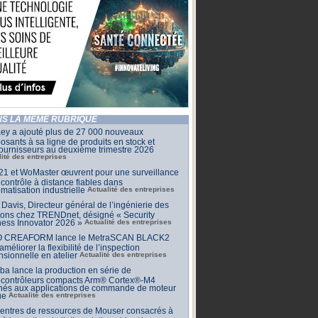
S LA MÊME RUBRIQUE
ey a ajouté plus de 27 000 nouveaux
sants à sa ligne de produits en stock et
ournisseurs au deuxième trimestre 2026
lité des entreprises
1 et WoMaster œuvrent pour une surveillance
 contrôle à distance fiables dans
omatisation industrielle
Actualité des entreprises
Davis, Directeur général de l’ingénierie des
ions chez TRENDnet, désigné « Security
ess Innovator 2026 »
Actualité des entreprises
 CREAFORM lance le MetraSCAN BLACK2
améliorer la flexibilité de l’inspection
sionnelle en atelier
Actualité des entreprises
ba lance la production en série de
ocontrôleurs compacts Arm® Cortex®-M4
inés aux applications de commande de moteur
ue
Actualité des entreprises
centres de ressources de Mouser consacrés à