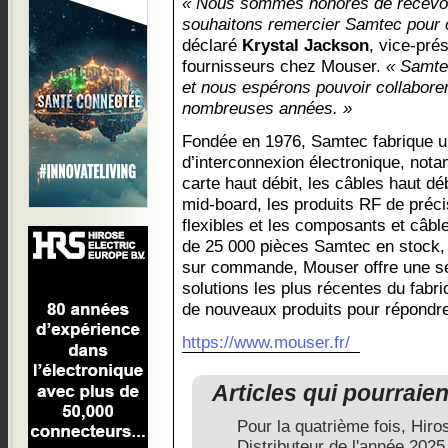
« Nous sommes honorés de recevoir 
souhaitons remercier Samtec pour 
déclaré
Krystal Jackson
, vice-pré
fournisseurs chez Mouser.
« Samtec
et nous espérons pouvoir collaborer
nombreuses années. »
Fondée en 1976, Samtec fabrique u
d’interconnexion électronique, not
carte haut débit, les câbles haut dé
mid-board, les produits RF de préci
flexibles et les composants et câbl
de 25 000 pièces Samtec en stock, 
sur commande, Mouser offre une sé
solutions les plus récentes du fabr
de nouveaux produits pour répondre
https://www.mouser.fr/
Articles qui pourraie
Pour la quatrième fois, Hir
Distributeur de l'année 2025