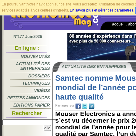
En poursuivant votre navigation sur ce site, vous acceptez l'utilisation de cookie
services adaptés à vos centres d'intérêts.
En savoir plus et gérer ces paramètres
.
accueil
.
abo
N°177-Juin2026
En ligne :
NOUVEAUTÉS
ACTUALITÉ DES
ACTUALITÉ DES ENTREPRISES
ENTREPRISES
DOSSIERS
Samtec nomme Mouser
TECHNIQUES
mondial de l’année po
VIDÉOS
haute qualité
PETITES ANNONCES
EDITIONS PAPIER
Partagez sur
Rechercher
Mouser Electronics a anno
s’est vu décerner le prix 
mondial de l’année pour l
qualité par Samtec, l’un d