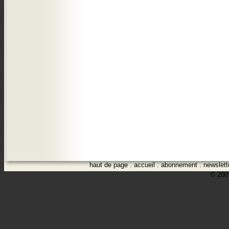
haut de page
.
accueil
.
abonnement
.
newslett
© 2007