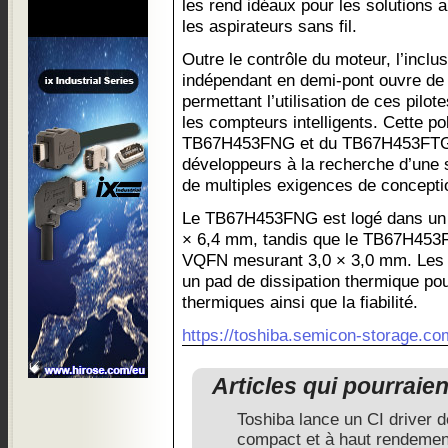
les rend idéaux pour les solutions
les aspirateurs sans fil.
Outre le contrôle du moteur, l’inclu
indépendant en demi-pont ouvre de 
permettant l’utilisation de ces pilot
les compteurs intelligents. Cette po
TB67H453FNG et du TB67H453FTG u
développeurs à la recherche d’une s
de multiples exigences de concepti
Le TB67H453FNG est logé dans un
× 6,4 mm, tandis que le TB67H453F
VQFN mesurant 3,0 × 3,0 mm. Les d
un pad de dissipation thermique po
thermiques ainsi que la fiabilité.
https://toshiba.semicon-storage.co
Articles qui pourraie
Toshiba lance un CI driver 
compact et à haut rendemen