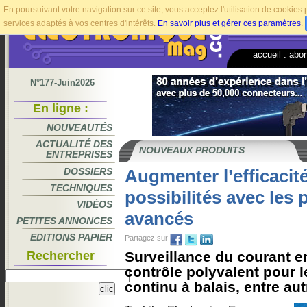
En poursuivant votre navigation sur ce site, vous acceptez l'utilisation de cookie
services adaptés à vos centres d'intérêts.
En savoir plus et gérer ces paramètres
.
accueil
.
abo
N°177-Juin2026
En ligne :
NOUVEAUTÉS
ACTUALITÉ DES
NOUVEAUX PRODUITS
ENTREPRISES
DOSSIERS
Augmenter l’efficacité 
TECHNIQUES
possibilités avec les 
VIDÉOS
avancés
PETITES ANNONCES
EDITIONS PAPIER
Partagez sur
Rechercher
Surveillance du courant e
contrôle polyvalent pour 
continu à balais, entre aut