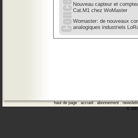
Nouveau capteur et compteu
Cat.M1 chez WoMaster
Womaster: de nouveaux co
analogiques industriels LoR
haut de page
.
accueil
.
abonnement
.
newslett
© 2007