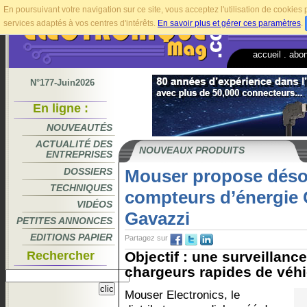
En poursuivant votre navigation sur ce site, vous acceptez l'utilisation de cookie
services adaptés à vos centres d'intérêts.
En savoir plus et gérer ces paramètres
.
accueil
.
abo
N°177-Juin2026
En ligne :
NOUVEAUTÉS
ACTUALITÉ DES
NOUVEAUX PRODUITS
ENTREPRISES
DOSSIERS
Mouser propose déso
TECHNIQUES
compteurs d’énergie
VIDÉOS
Gavazzi
PETITES ANNONCES
EDITIONS PAPIER
Partagez sur
Rechercher
Objectif : une surveillanc
chargeurs rapides de véhic
Mouser Electronics, le