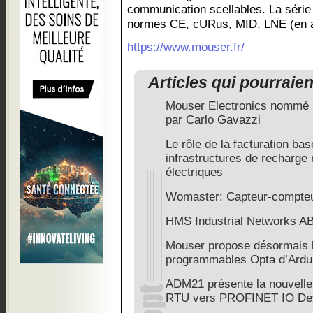
communication scellables. La séri
normes CE, cURus, MID, LNE (en at
https://www.mouser.fr/
Articles qui pourraie
Mouser Electronics nommé D
par Carlo Gavazzi
Le rôle de la facturation ba
infrastructures de recharge
électriques
Womaster: Capteur-compteu
HMS Industrial Networks AB,
Mouser propose désormais l
programmables Opta d’Ardu
ADM21 présente la nouvell
RTU vers PROFINET IO De