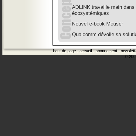
ADLINK travaille main dans 
écosystémiques
Nouvel e-book Mouser
Qualcomm dévoile sa solutio
haut de page
.
accueil
.
abonnement
.
newslett
© 2007