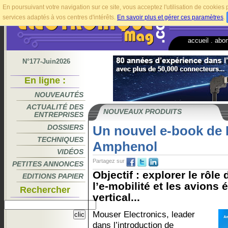
En poursuivant votre navigation sur ce site, vous acceptez l'utilisation de cookie
services adaptés à vos centres d'intérêts.
En savoir plus et gérer ces paramètres
.
accueil
.
abo
N°177-Juin2026
En ligne :
NOUVEAUTÉS
ACTUALITÉ DES
NOUVEAUX PRODUITS
ENTREPRISES
DOSSIERS
Un nouvel e-book de 
TECHNIQUES
Amphenol
VIDÉOS
Partagez sur
PETITES ANNONCES
Objectif : explorer le rôle
EDITIONS PAPIER
l’e-mobilité et les avions 
Rechercher
vertical...
Mouser Electronics, leader
dans l’introduction de